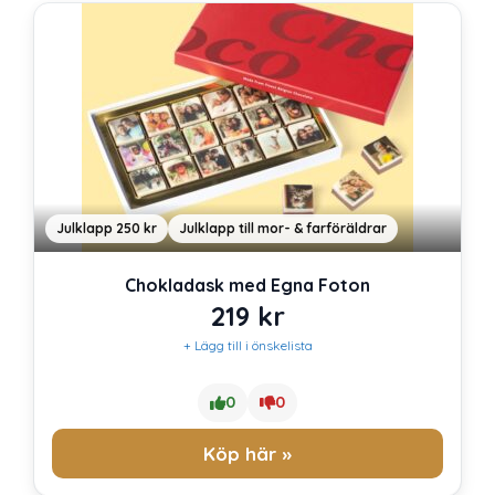
Julklapp 250 kr
Julklapp till mor- & farföräldrar
Chokladask med Egna Foton
219
kr
+ Lägg till i önskelista
0
0
Köp här »