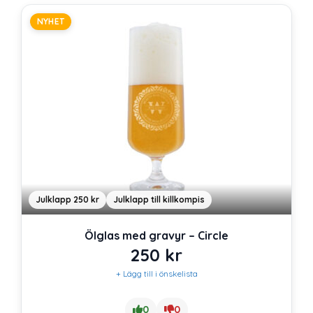
NYHET
Julklapp 250 kr
Julklapp till killkompis
Ölglas med gravyr – Circle
250
kr
+ Lägg till i önskelista
0
0