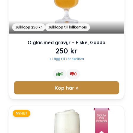
Julklapp 250 kr
Julklapp till killkompis
Ölglas med gravyr – Fiske, Gädda
250
kr
+ Lägg till i önskelista
0
0
Köp här »
NYHET