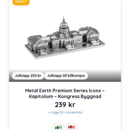
NYHET
Julklapp 250 kr
Julklapp till killkompis
Metal Earth Premium Series Iconx –
Kapitolium – Kongress Byggnad
239
kr
+ Lägg till i önskelista
0
0