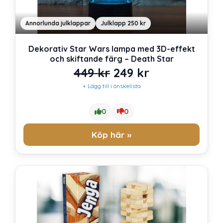
Annorlunda julklappar
Julklapp 250 kr
Dekorativ Star Wars lampa med 3D-effekt
och skiftande färg – Death Star
Det
Det
449
kr
249
kr
+ Lägg till i önskelista
ursprungliga
nuvarande
priset
priset
0
0
var:
är:
Köp här »
449 kr.
249 kr.