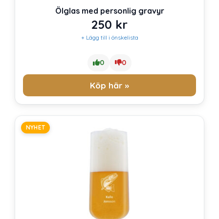
Ölglas med personlig gravyr
250
kr
+ Lägg till i önskelista
0
0
Köp här »
NYHET