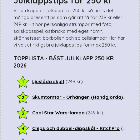
Julklappstips för 250 kr
Sista minuten
Smarta
Vill du köpa en julklapp för 250 kr så finns det
många presenttips som går att få för 239 kr eller
Spel & pussel
249 kr. Hit hör personliga strumpor med foto,
Sport & träning
sällskapsspel, ostbricka med eget namn,
Teknik
skönhetsset, boxbollen och solcellslampor. Här har
Unikt
vi valt ut riktigt bra julklappstips för max 250 kr.
Upplevelse
TOPPLISTA - BÄST JULKLAPP 250 KR
2026
Ljuslåda skylt
(
249
kr
)
1
Skumtomtar - Örhängen (Handgjorda)
(
249
kr
2
Cool Star Wars-lampa
(
249
kr
)
3
Chips och dubbel-dippskål - KitchPro
(
249
kr
)
4