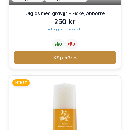
Ölglas med gravyr – Fiske, Abborre
250
kr
+ Lägg till i önskelista
0
0
Köp här »
NYHET