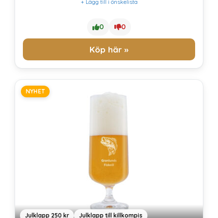
+ Lägg till i önskelista
0
0
Köp här »
NYHET
Julklapp 250 kr
Julklapp till killkompis