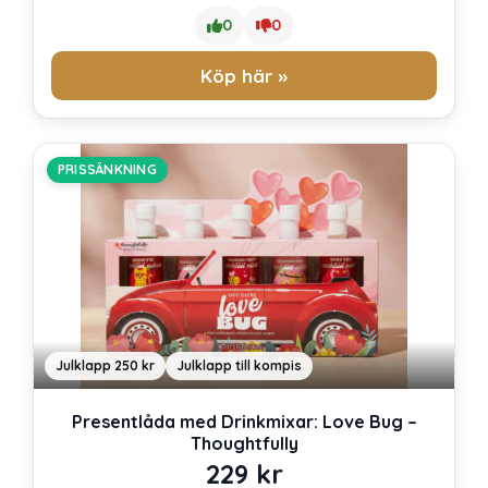
0
0
Köp här »
PRISSÄNKNING
Julklapp 250 kr
Julklapp till kompis
Presentlåda med Drinkmixar: Love Bug –
Thoughtfully
229
kr