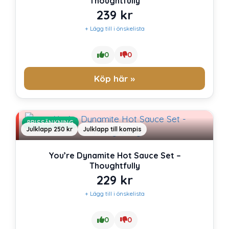
Thoughtfully
239
kr
+ Lägg till i önskelista
0
0
Köp här »
PRISSÄNKNING
Julklapp 250 kr
Julklapp till kompis
You’re Dynamite Hot Sauce Set –
Thoughtfully
229
kr
+ Lägg till i önskelista
0
0