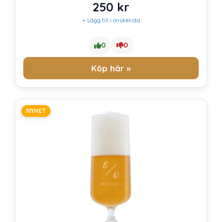
250
kr
+ Lägg till i önskelista
0
0
Köp här »
NYHET