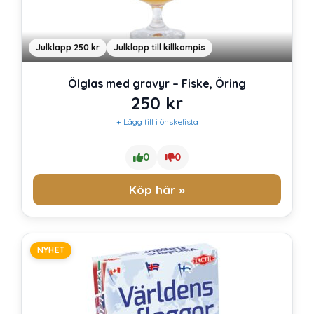
Julklapp 250 kr
Julklapp till killkompis
Ölglas med gravyr – Fiske, Öring
250
kr
+ Lägg till i önskelista
0
0
Köp här »
NYHET