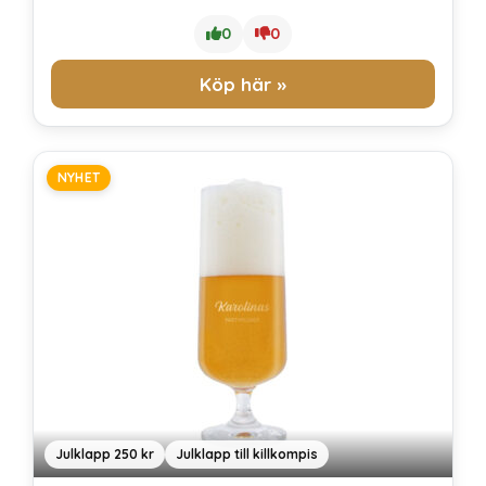
0
0
Köp här »
NYHET
Julklapp 250 kr
Julklapp till killkompis