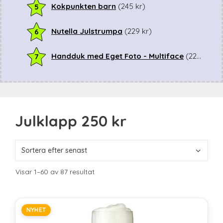
Kokpunkten barn
(
245
kr
)
5
Nutella Julstrumpa
(
229
kr
)
6
Handduk med Eget Foto - Multiface
(
229
kr
)
7
Julklapp 250 kr
Sortera
Visar 1–60 av 87 resultat
efter
senaste
NYHET