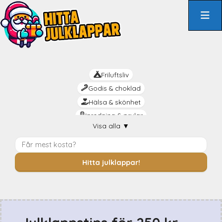
Hoppa
till
innehåll
Friluftsliv
Godis & choklad
Hälsa & skönhet
Inredning & prylar
Visa alla
▼
Kreativt
Livsnjutaren
Mat & dryck
Hitta julklappar!
Mysiga
Praktiskt
Rolig
Romantik