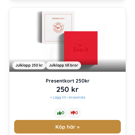
Julklapp 250 kr
Julklapp till bror
Presentkort 250kr
250
kr
+ Lägg till i önskelista
0
0
Köp här »