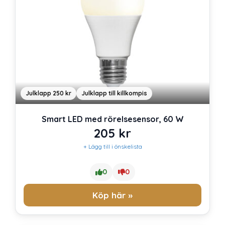
Julklapp 250 kr
Julklapp till killkompis
Smart LED med rörelsesensor, 60 W
205
kr
+ Lägg till i önskelista
0
0
Köp här »