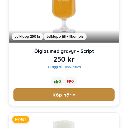
Julklapp 250 kr
Julklapp till killkompis
Ölglas med gravyr – Script
250
kr
+ Lägg till i önskelista
0
0
Köp här »
NYHET