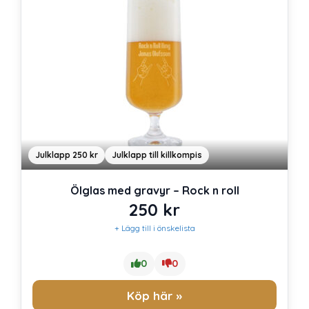
Julklapp 250 kr
Julklapp till killkompis
Ölglas med gravyr – Rock n roll
250
kr
+ Lägg till i önskelista
0
0
Köp här »