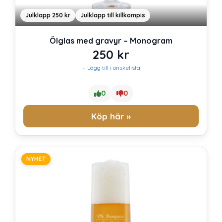
Julklapp 250 kr
Julklapp till killkompis
Ölglas med gravyr – Monogram
250
kr
+ Lägg till i önskelista
0
0
Köp här »
NYHET