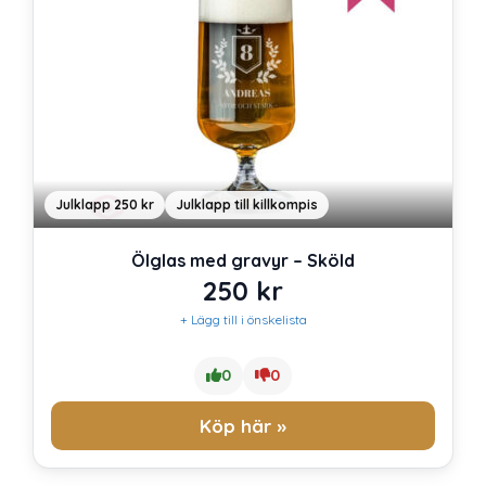
Julklapp 250 kr
Julklapp till killkompis
Ölglas med gravyr – Sköld
250
kr
+ Lägg till i önskelista
0
0
Köp här »