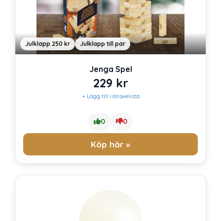
Julklapp 250 kr
Julklapp till par
Jenga Spel
229
kr
+ Lägg till i önskelista
0
0
Köp här »