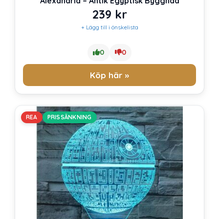
Alexandria – Antik Egyptisk Byggnad
239
kr
+ Lägg till i önskelista
0
0
Köp här »
REA
PRISSÄNKNING