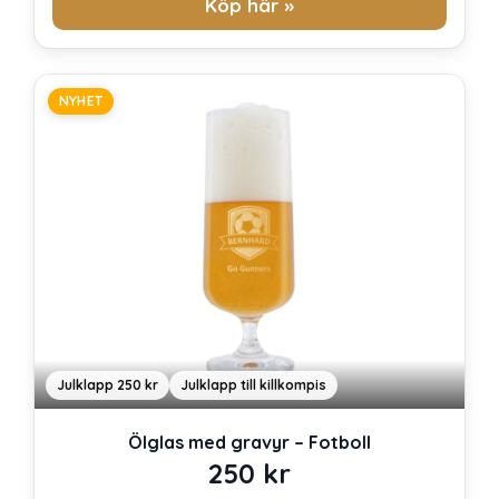
Köp här »
NYHET
Julklapp 250 kr
Julklapp till killkompis
Ölglas med gravyr – Fotboll
250
kr