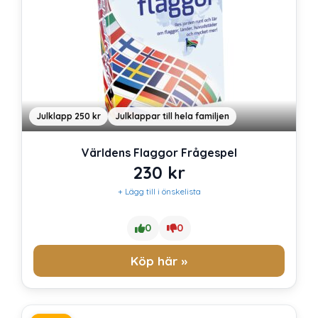
Julklapp 250 kr
Julklappar till hela familjen
Världens Flaggor Frågespel
230
kr
+ Lägg till i önskelista
0
0
Köp här »