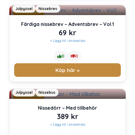
Julpyssel
Nissebrev
PRISHÖJNING
Färdiga nissebrev – Adventsbrev – Vol.1
69
kr
+ Lägg till i önskelista
0
0
Köp här »
Julpyssel
Nissebus
PRISHÖJNING
Nissedörr – Med tillbehör
389
kr
+ Lägg till i önskelista