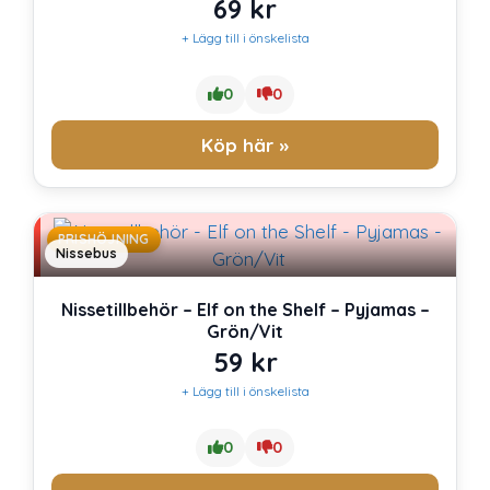
69
kr
+ Lägg till i önskelista
0
0
Köp här »
PRISHÖJNING
Nissebus
Nissetillbehör – Elf on the Shelf – Pyjamas –
Grön/Vit
59
kr
+ Lägg till i önskelista
0
0