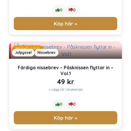
0
0
Köp här »
PRISHÖJNING
Julpyssel
Nissebrev
Färdiga nissebrev – Påsknissen flyttar in –
Vol.1
49
kr
+ Lägg till i önskelista
0
0
Köp här »