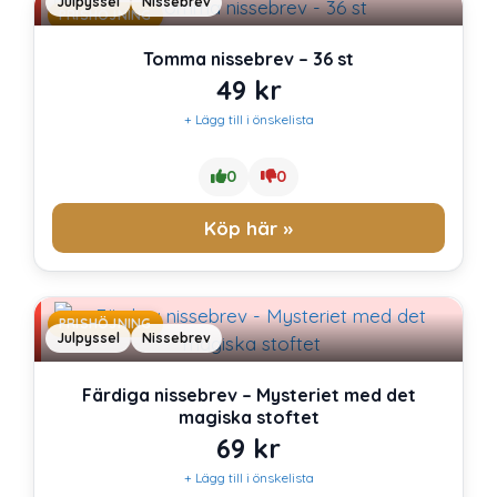
Julpyssel
Nissebrev
PRISHÖJNING
Tomma nissebrev – 36 st
49
kr
+ Lägg till i önskelista
0
0
Köp här »
PRISHÖJNING
Julpyssel
Nissebrev
Färdiga nissebrev – Mysteriet med det
magiska stoftet
69
kr
+ Lägg till i önskelista