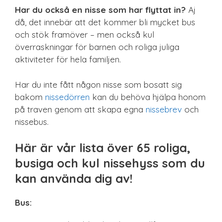
Spel & pussel
Har du också en nisse som har flyttat in?
Aj
då, det innebär att det kommer bli mycket bus
Sport & träning
och stök framöver – men också kul
Teknik
överraskningar för barnen och roliga juliga
Unikt
aktiviteter för hela familjen.
Upplevelse
Har du inte fått någon nisse som bosatt sig
bakom
nissedörren
kan du behöva hjälpa honom
på traven genom att skapa egna
nissebrev
och
nissebus.
Här är vår lista över 65 roliga,
busiga och kul nissehyss som du
kan använda dig av!
Bus: