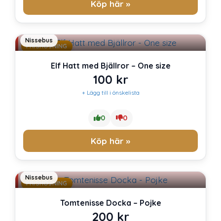
Köp här »
Nissebus
PRISHÖJNING
Elf Hatt med Bjällror – One size
100
kr
+ Lägg till i önskelista
0
0
Köp här »
Nissebus
PRISHÖJNING
Tomtenisse Docka – Pojke
200
kr