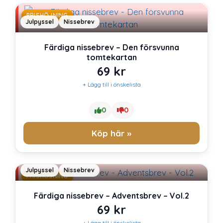
PRISHÖJNING
Julpyssel
Nissebrev
Färdiga nissebrev – Den försvunna
tomtekartan
69
kr
+ Lägg till i önskelista
0
0
Köp här »
Julpyssel
Nissebrev
PRISHÖJNING
Färdiga nissebrev – Adventsbrev – Vol.2
69
kr
+ Lägg till i önskelista