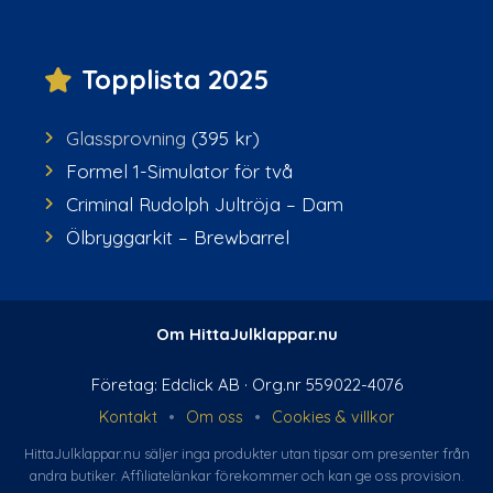
Topplista 2025
Glassprovning
(395 kr)
Formel 1-Simulator för två
Criminal Rudolph Jultröja – Dam
Ölbryggarkit – Brewbarrel
Om HittaJulklappar.nu
Företag: Edclick AB · Org.nr 559022-4076
Kontakt
•
Om oss
•
Cookies & villkor
HittaJulklappar.nu säljer inga produkter utan tipsar om presenter från
andra butiker. Affiliate­länkar förekommer och kan ge oss provision.