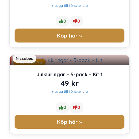
+ Lägg till i önskelista
0
0
Köp här »
Nissebus
PRISHÖJNING
Julkluringar – 5-pack – Kit 1
49
kr
+ Lägg till i önskelista
0
0
Köp här »