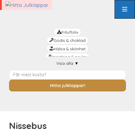
Hoppa
till
innehåll
Friluftsliv
Godis & choklad
Hälsa & skönhet
Inredning & prylar
Visa alla
▼
Kreativt
Livsnjutaren
Mat & dryck
Hitta julklappar!
Mysiga
Praktiskt
Rolig
Romantik
Nissebus
Sista minuten
Smarta