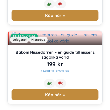
0
0
Köp här »
PRISSÄNKNING
Julpyssel
Nissebus
Bakom Nissedörren – en guide till nissens
sagolika värld
199
kr
+ Lägg till i önskelista
0
0
Köp här »