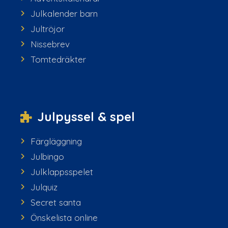
Julkalender barn
Jultröjor
Nissebrev
Tomtedräkter
Julpyssel & spel
Färgläggning
Julbingo
Julklappsspelet
Julquiz
Secret santa
Önskelista online