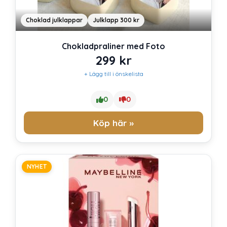
Choklad julklappar
Julklapp 300 kr
Chokladpraliner med Foto
299
kr
+ Lägg till i önskelista
0
0
Köp här »
NYHET