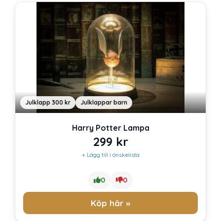
Julklapp 300 kr
Julklappar barn
Harry Potter Lampa
299
kr
+ Lägg till i önskelista
0
0
Köp här »