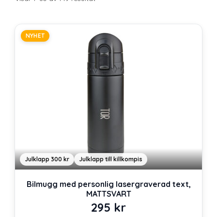
efter
senaste
NYHET
Julklapp 300 kr
Julklapp till killkompis
Bilmugg med personlig lasergraverad text,
MATTSVART
295
kr