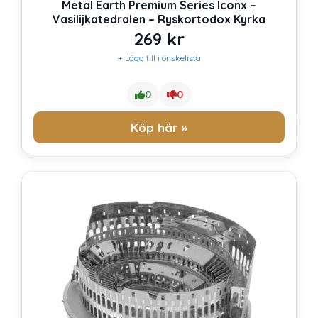
Metal Earth Premium Series Iconx –
Vasilijkatedralen – Ryskortodox Kyrka
269
kr
+ Lägg till i önskelista
0
0
Köp här »