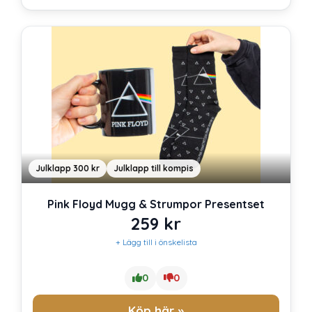
Julklapp 300 kr
Julklapp till kompis
Pink Floyd Mugg & Strumpor Presentset
259
kr
+ Lägg till i önskelista
0
0
Köp här »