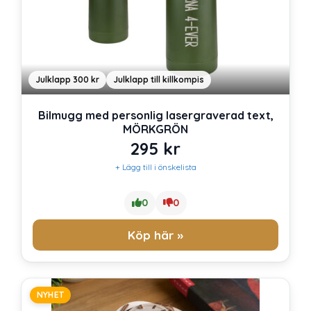
Julklapp 300 kr
Julklapp till killkompis
Bilmugg med personlig lasergraverad text,
MÖRKGRÖN
295
kr
+ Lägg till i önskelista
0
0
Köp här »
NYHET