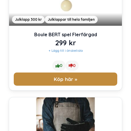
Julklapp 300 kr
Julklappar till hela familjen
Boule BERT spel Flerfärgad
299
kr
+ Lägg till i önskelista
0
0
Köp här »