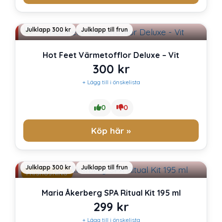
Julklapp 300 kr
Julklapp till frun
Hot Feet Värmetofflor Deluxe – Vit
300
kr
+ Lägg till i önskelista
0
0
Köp här »
Julklapp 300 kr
Julklapp till frun
PRISHÖJNING
Maria Åkerberg SPA Ritual Kit 195 ml
299
kr
+ Lägg till i önskelista