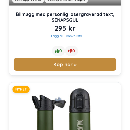
Bilmugg med personlig lasergraverad text,
SENAPSGUL
295
kr
+ Lägg till i önskelista
0
0
Köp här »
NYHET