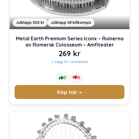
Julklapp 300 kr
Julklapp till killkompis
Metal Earth Premium Series Iconx – Ruinerna
av Romersk Colosseum – Amfiteater
269
kr
+ Lägg till i önskelista
0
0
Köp här »