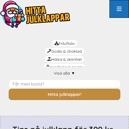
Hoppa
till
innehåll
Friluftsliv
Godis & choklad
Hälsa & skönhet
Inredning & prylar
Visa alla
▼
Kreativt
Livsnjutaren
Mat & dryck
Hitta julklappar!
Mysiga
Praktiskt
Rolig
Romantik