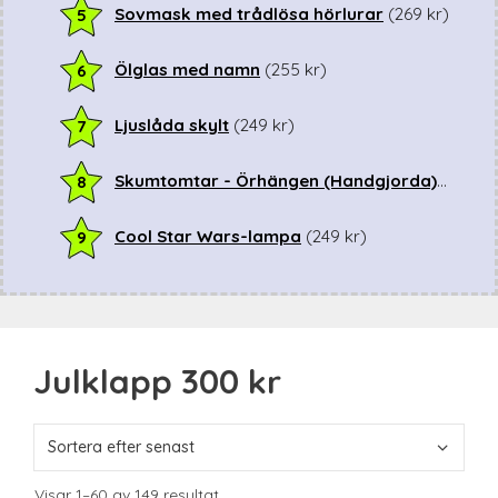
Sovmask med trådlösa hörlurar
(
269
kr
)
5
Ölglas med namn
(
255
kr
)
6
Ljuslåda skylt
(
249
kr
)
7
Skumtomtar - Örhängen (Handgjorda)
(
249
kr
8
Cool Star Wars-lampa
(
249
kr
)
9
Julklapp 300 kr
Sortera
Visar 1–60 av 149 resultat