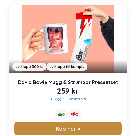
Julklapp 300 kr
Julklapp till kompis
David Bowie Mugg & Strumpor Presentset
259
kr
+ Lägg till i önskelista
0
0
Köp här »