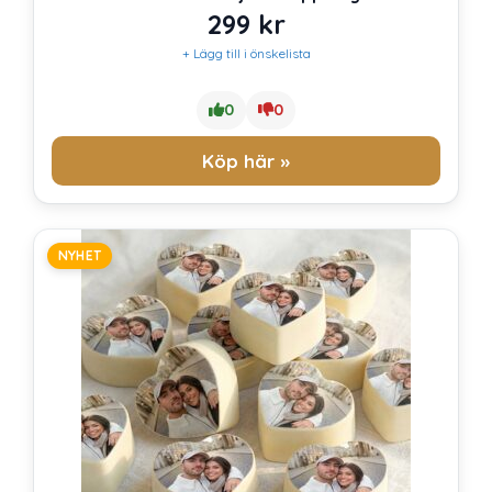
299
kr
+ Lägg till i önskelista
0
0
Köp här »
NYHET