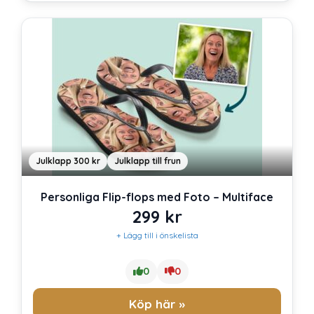
Julklapp 300 kr
Julklapp till frun
Personliga Flip-flops med Foto – Multiface
299
kr
+ Lägg till i önskelista
0
0
Köp här »