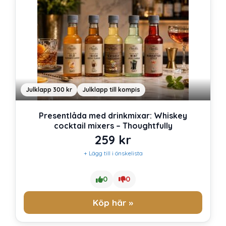
Julklapp 300 kr
Julklapp till kompis
Presentlåda med drinkmixar: Whiskey
cocktail mixers – Thoughtfully
259
kr
+ Lägg till i önskelista
0
0
Köp här »