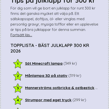
Tips på julklapp för 300 kr
Sista minuten
Smarta
För dig som vill ge bort en julklapp för runt 300 kr
finns det ganska mycket att välja på. Ett
Spel & pussel
sällskapsspel, doftljus, öl- eller vinglas med
Sport & träning
personlig gravyr, mysiga tofflor eller en upplevelse
Teknik
är tips på bra julklappar för denna summan.
Unikt
Fortsätt läs...
Upplevelse
TOPPLISTA - BÄST JULKLAPP 300 KR
2026
Söt Minecraft lampa
(
349
kr
)
1
Månlampa 3D på stativ
(
319
kr
)
2
Mannerströms ostbricka & ostbestick
(
299
kr
)
3
Strumpor med eget tryck
(
299
kr
)
4