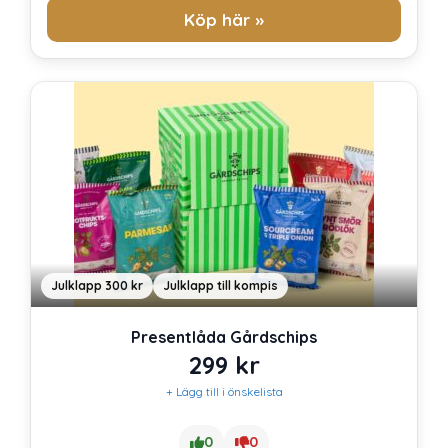
Köp här »
Julklapp 300 kr
Julklapp till kompis
Presentlåda Gårdschips
299
kr
+ Lägg till i önskelista
0
0