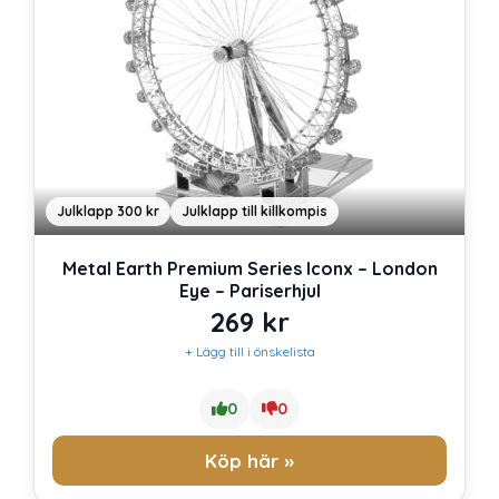
Julklapp 300 kr
Julklapp till killkompis
Metal Earth Premium Series Iconx – London
Eye – Pariserhjul
269
kr
+ Lägg till i önskelista
0
0
Köp här »