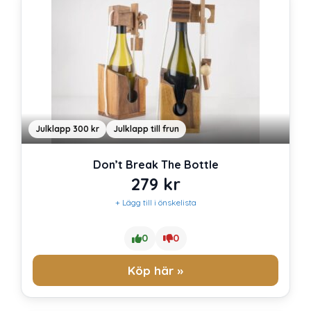
Julklapp 300 kr
Julklapp till frun
Don’t Break The Bottle
279
kr
+ Lägg till i önskelista
0
0
Köp här »