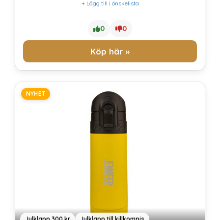
+ Lägg till i önskelista
0
0
Köp här »
NYHET
Julklapp 300 kr
Julklapp till killkompis