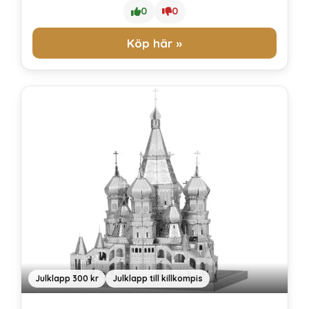
0
0
Köp här »
Julklapp 300 kr
Julklapp till killkompis