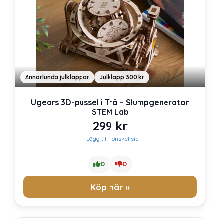
Annorlunda julklappar
Julklapp 300 kr
Ugears 3D-pussel i Trä – Slumpgenerator
STEM Lab
299
kr
+ Lägg till i önskelista
0
0
Köp här »