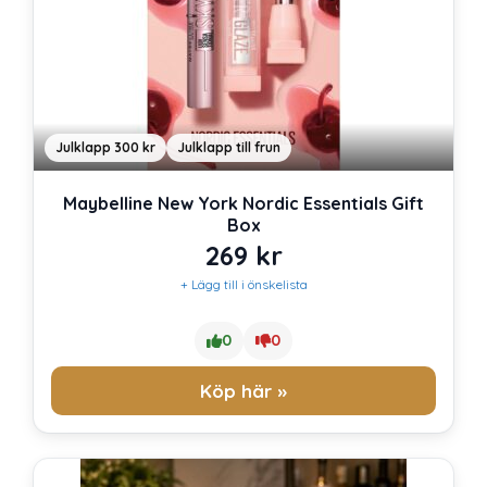
Julklapp 300 kr
Julklapp till frun
Maybelline New York Nordic Essentials Gift
Box
269
kr
+ Lägg till i önskelista
0
0
Köp här »