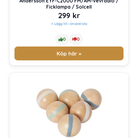
Andersson EYF-C2000 FM/AM-vevradio /
Ficklampa / Solcell
299
kr
+ Lägg till i önskelista
0
0
Köp här »