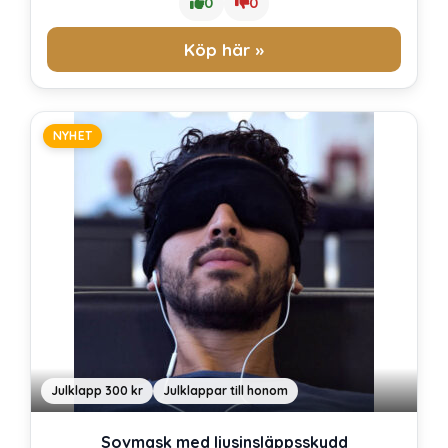
0
0
Köp här »
NYHET
Julklapp 300 kr
Julklappar till honom
Sovmask med ljusinsläppsskydd