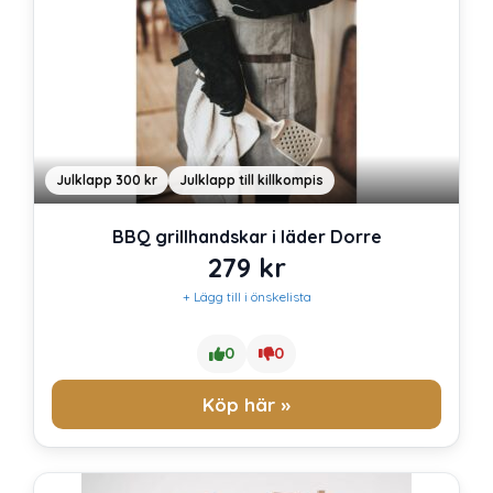
Julklapp 300 kr
Julklapp till killkompis
BBQ grillhandskar i läder Dorre
279
kr
+ Lägg till i önskelista
0
0
Köp här »