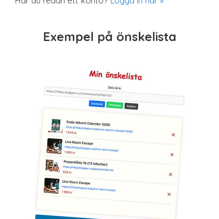
Har du redan ett konto?
Logga in här »
Exempel på önskelista