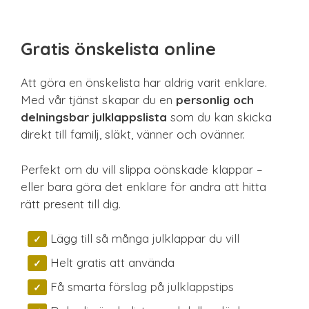
Sista minuten
Smarta
Spel & pussel
Gratis önskelista online
Sport & träning
Teknik
Att göra en önskelista har aldrig varit enklare.
Unikt
Med vår tjänst skapar du en
personlig och
delningsbar julklappslista
som du kan skicka
Upplevelse
direkt till familj, släkt, vänner och ovänner.
Perfekt om du vill slippa oönskade klappar –
eller bara göra det enklare för andra att hitta
rätt present till dig.
Lägg till så många julklappar du vill
Helt gratis att använda
Få smarta förslag på julklappstips