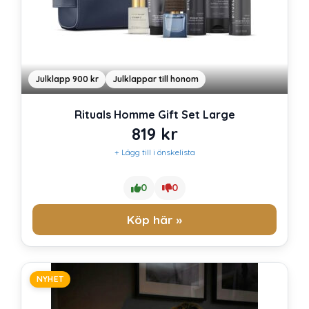
Julklapp 900 kr
Julklappar till honom
Rituals Homme Gift Set Large
819
kr
+ Lägg till i önskelista
0
0
Köp här »
NYHET