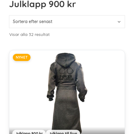
Julklapp 900 kr
Sista minuten
Smarta
Spel & pussel
Sport & träning
Sortera
Teknik
Visar alla 32 resultat
efter
Unikt
senaste
Upplevelse
NYHET
Julklapp 900 kr
Julklapp till frun