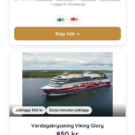
+ Lägg till i önskelista
0
0
Köp här »
Julklapp 900 kr
Sista minuten julklapp
Vardagskryssning Viking Glory
850
kr