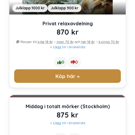
Julklapp 1000 kr
Julklapp 900 kr
Privat relaxavdelning
870
kr
🎁 Passar till
kille 18 år
–
man 70 år
och
tjej 18 år
–
kvinna 70 år
+ Lägg till i önskelista
0
0
Köp här »
Julklapp 900 kr
Julklapp till finsmakare
Middag i totalt mörker (Stockholm)
875
kr
+ Lägg till i önskelista