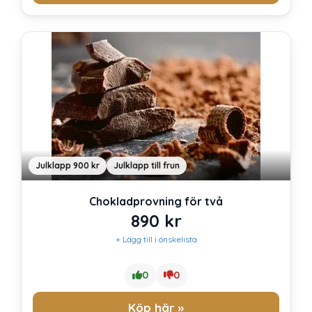
Julklapp 900 kr
Julklapp till frun
Chokladprovning för två
890
kr
+ Lägg till i önskelista
0
0
Köp här »