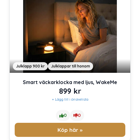
Julklapp 900 kr
Julklappar till honom
Smart väckarklocka med ljus, WakeMe
899
kr
+ Lägg till i önskelista
0
0
Köp här »