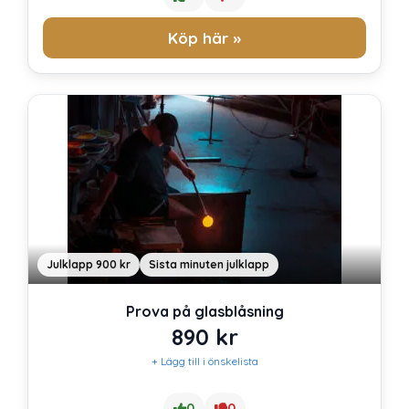
Köp här »
Julklapp 900 kr
Sista minuten julklapp
Prova på glasblåsning
890
kr
+ Lägg till i önskelista
0
0