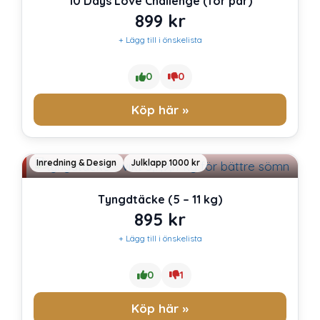
10 Days Love Challenge (för par)
899
kr
+ Lägg till i önskelista
0
0
Köp här »
Inredning & Design
Julklapp 1000 kr
Tyngdtäcke (5 – 11 kg)
895
kr
+ Lägg till i önskelista
0
1
Köp här »