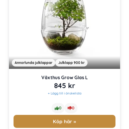
Annorlunda julklappar
Julklapp 900 kr
Växthus Grow Glas L
845
kr
+ Lägg till i önskelista
0
0
Köp här »