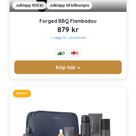
Julklapp 900 kr
Julklapp till killkompis
Forged BBQ Flambadou
879
kr
+ Lägg till i önskelista
0
0
Köp här »
NYHET