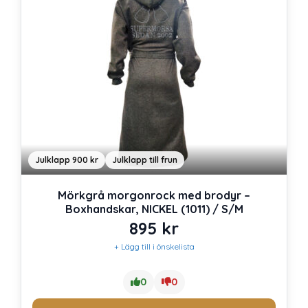
Julklapp 900 kr
Julklapp till frun
Mörkgrå morgonrock med brodyr –
Boxhandskar, NICKEL (1011) / S/M
895
kr
+ Lägg till i önskelista
0
0