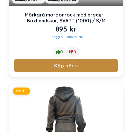
Mörkgrå morgonrock med brodyr –
Boxhandskar, SVART (1000) / S/M
895
kr
+ Lägg till i önskelista
0
0
Köp här »
NYHET