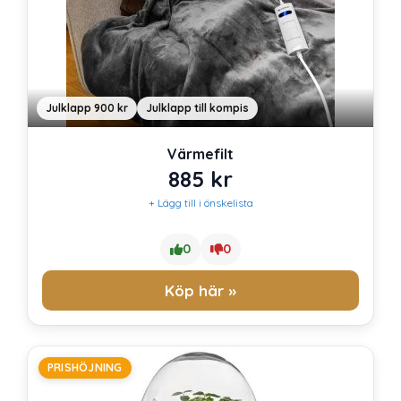
Julklapp 900 kr
Julklapp till kompis
Värmefilt
885
kr
+ Lägg till i önskelista
0
0
Köp här »
PRISHÖJNING