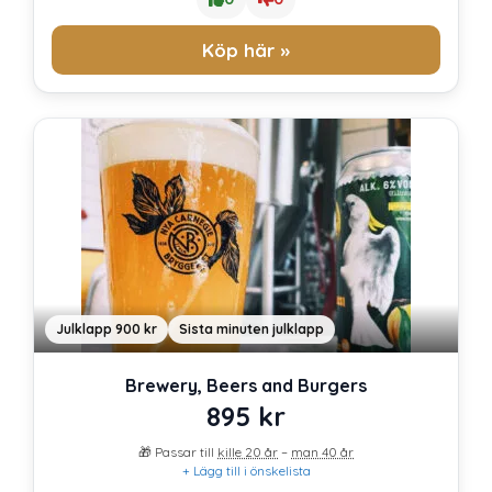
Köp här »
Julklapp 900 kr
Sista minuten julklapp
Brewery, Beers and Burgers
895
kr
🎁 Passar till
kille 20 år
–
man 40 år
+ Lägg till i önskelista