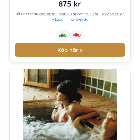
875
kr
🎁 Passar till
kille 18 år
–
man 60 år
och
tjej 18 år
–
kvinna 60 år
+ Lägg till i önskelista
0
0
Köp här »