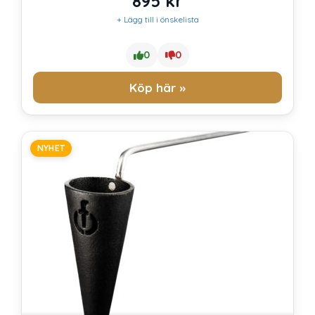
895
kr
+ Lägg till i önskelista
0
0
Köp här »
NYHET