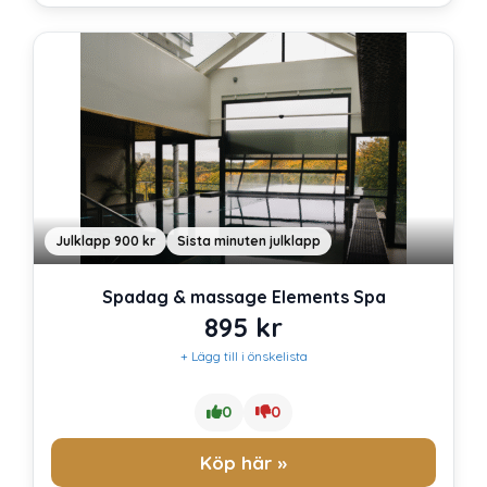
Julklapp 900 kr
Sista minuten julklapp
Spadag & massage Elements Spa
895
kr
+ Lägg till i önskelista
0
0
Köp här »