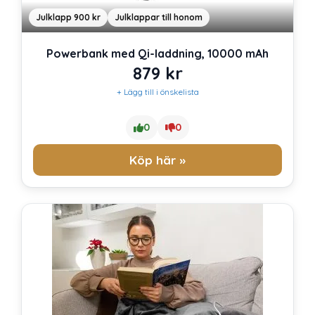
Julklapp 900 kr
Julklappar till honom
Powerbank med Qi-laddning, 10000 mAh
879
kr
+ Lägg till i önskelista
0
0
Köp här »