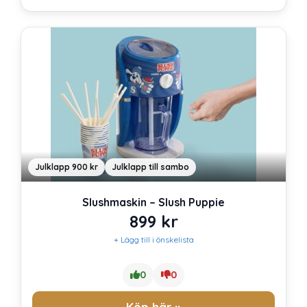
Julklapp 900 kr
Julklapp till sambo
Slushmaskin – Slush Puppie
899
kr
+ Lägg till i önskelista
0
0
Köp här »