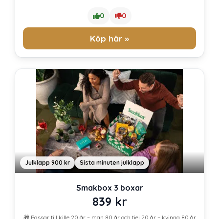
0
0
Köp här »
Julklapp 900 kr
Sista minuten julklapp
Smakbox 3 boxar
839
kr
🎁 Passar till
kille 20 år
–
man 80 år
och
tjej 20 år
–
kvinna 80 år