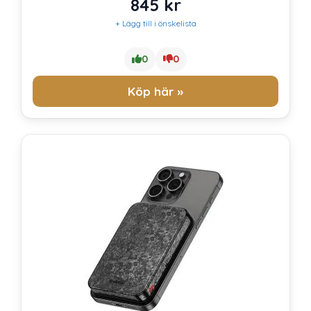
845
kr
+ Lägg till i önskelista
0
0
Köp här »