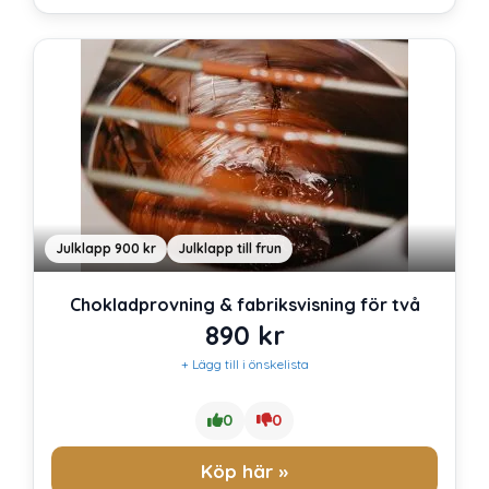
Julklapp 900 kr
Julklapp till frun
Chokladprovning & fabriksvisning för två
890
kr
+ Lägg till i önskelista
0
0
Köp här »