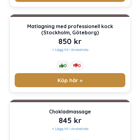
Exklusiva julklappar
Julklapp 900 kr
Matlagning med professionell kock
(Stockholm, Göteborg)
850
kr
+ Lägg till i önskelista
0
0
Köp här »
Julklapp 900 kr
Julklappar till flickvän
Chokladmassage
845
kr
+ Lägg till i önskelista