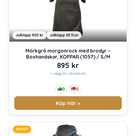
Julklapp 900 kr
Julklapp till frun
Mörkgrå morgonrock med brodyr –
Boxhandskar, KOPPAR (1057) / S/M
895
kr
+ Lägg till i önskelista
0
0
Köp här »
NYHET