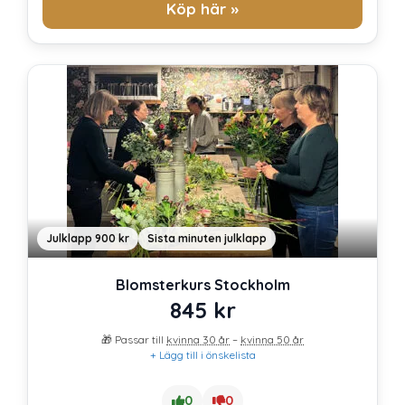
Köp här »
Julklapp 900 kr
Sista minuten julklapp
Blomsterkurs Stockholm
845
kr
🎁 Passar till
kvinna 30 år
–
kvinna 50 år
+ Lägg till i önskelista
0
0