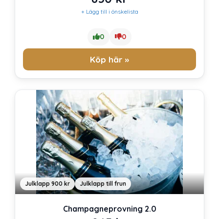
+ Lägg till i önskelista
0
0
Köp här »
Julklapp 900 kr
Julklapp till frun
Champagneprovning 2.0