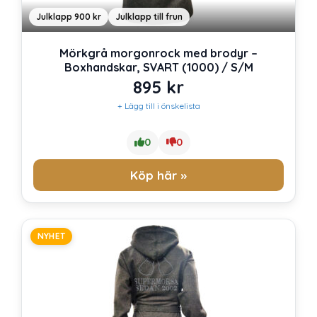
Julklapp 900 kr
Julklapp till frun
Mörkgrå morgonrock med brodyr –
Boxhandskar, SVART (1000) / S/M
895
kr
+ Lägg till i önskelista
0
0
Köp här »
NYHET