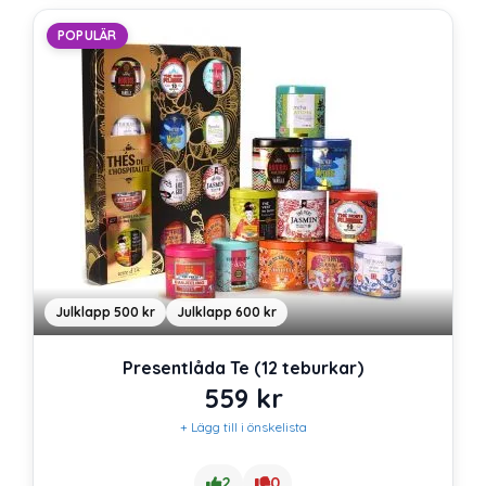
POPULÄR
Julklapp 500 kr
Julklapp 600 kr
Presentlåda Te (12 teburkar)
559
kr
+ Lägg till i önskelista
2
0