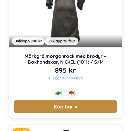
Julklapp 900 kr
Julklapp till frun
Mörkgrå morgonrock med brodyr –
Boxhandskar, NICKEL (1011) / S/M
895
kr
+ Lägg till i önskelista
0
0
Köp här »