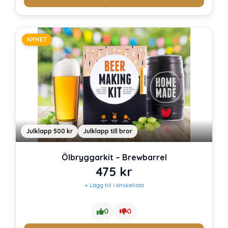
199 kr.
100 kr.
NYHET
Julklapp 500 kr
Julklapp till bror
Ölbryggarkit – Brewbarrel
475
kr
+ Lägg till i önskelista
0
0