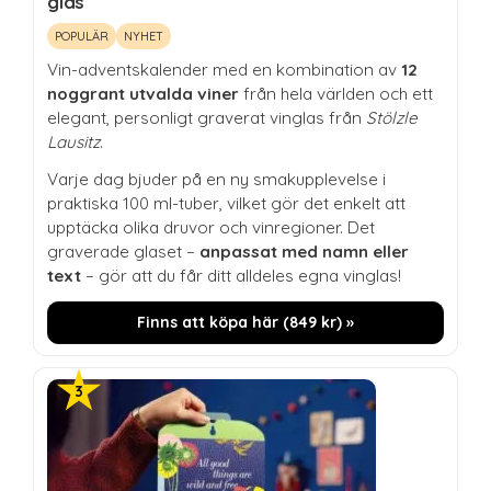
glas
POPULÄR
NYHET
Vin-adventskalender med en kombination av
12
noggrant utvalda viner
från hela världen och ett
elegant, personligt graverat vinglas från
Stölzle
Lausitz
.
Varje dag bjuder på en ny smakupplevelse i
praktiska 100 ml-tuber, vilket gör det enkelt att
upptäcka olika druvor och vinregioner. Det
graverade glaset –
anpassat med namn eller
text
– gör att du får ditt alldeles egna vinglas!
Finns att köpa här (
849
kr
) »