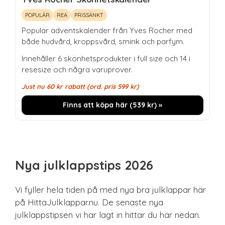
POPULÄR
REA
PRISSÄNKT
Populär adventskalender från Yves Rocher med
både hudvård, kroppsvård, smink och parfym.
Innehåller 6 skönhetsprodukter i full size och 14 i
resesize och några varuprover.
Just nu
60
kr
rabatt (ord. pris
599
kr
)
Finns att köpa här (
539
kr
) »
Nya julklappstips 2026
Vi fyller hela tiden på med nya bra julklappar här
på HittaJulklappar.nu. De senaste nya
julklappstipsen vi har lagt in hittar du här nedan.