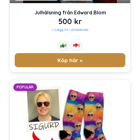
Julhälsning från Edward Blom
500
kr
+ Lägg till i önskelista
1
1
Köp här »
POPULÄR