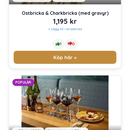
Ostbricka & Charkbricka (med gravyr)
1,195
kr
+ Lägg till i önskelista
1
0
Köp här »
POPULÄR