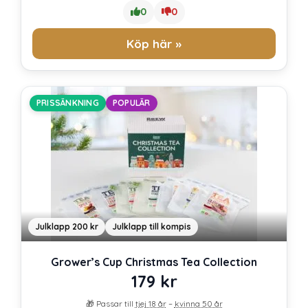
0
0
Köp här »
PRISSÄNKNING
POPULÄR
Julklapp 200 kr
Julklapp till kompis
Grower’s Cup Christmas Tea Collection
179
kr
🎁 Passar till
tjej 18 år
–
kvinna 50 år