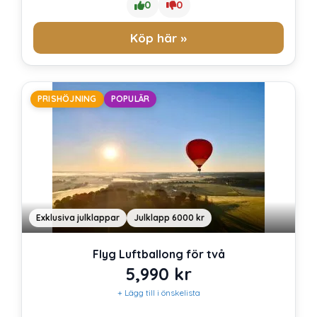
0
0
Köp här »
PRISHÖJNING
POPULÄR
Exklusiva julklappar
Julklapp 6000 kr
Flyg Luftballong för två
5,990
kr
+ Lägg till i önskelista