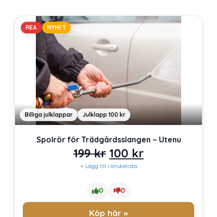
REA
NYHET
Billiga julklappar
Julklapp 100 kr
Spolrör för Trädgårdsslangen – Utenu
Det
Det
199
kr
100
kr
+ Lägg till i önskelista
ursprungliga
nuvarande
priset
priset
0
0
var:
är:
Köp här »