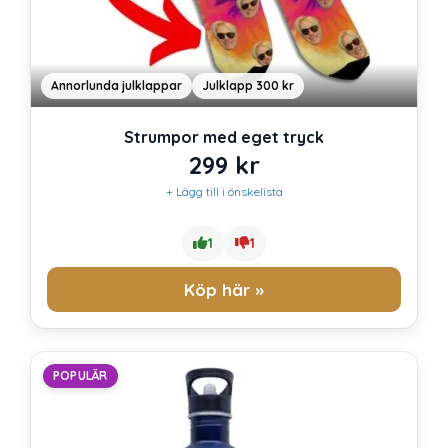
Annorlunda julklappar
Julklapp 300 kr
Strumpor med eget tryck
299
kr
+ Lägg till i önskelista
1
1
Köp här »
POPULÄR