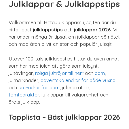
Julklappar & Julklappstips
Sista minuten
Smarta
Spel & pussel
Välkommen till HittaJulklappar.nu, sajten där du
Sport & träning
hittar bäst
julklappstips
och
julklappar 2026
. Vi
Teknik
har under många år tipsat om julklappar på nätet
Unikt
och med åren blivit en stor och populär julsajt.
Upplevelse
Utöver 100-tals julklappstips hittar du även annat
som har med julen att göra som julpynt,
jultävlingar,
roliga jultröjor till herr
och
dam
,
julmarknader,
adventskalendrar för både vuxna
och
kalendrar för barn
, julinspiration,
tomtedräkter
, julklappar till välgörenhet och
årets julklapp.
Topplista – Bäst julklappar 2026