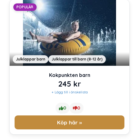
POPULÄR
Julklappar barn
Julklappar till barn (8-12 år)
Kokpunkten barn
245
kr
+ Lägg till i önskelista
0
0
Köp här »