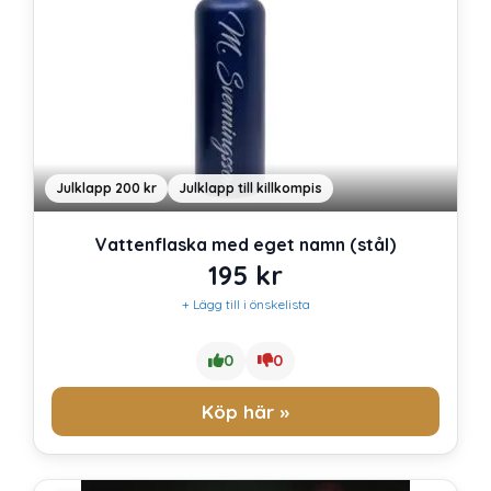
Julklapp 200 kr
Julklapp till killkompis
Vattenflaska med eget namn (stål)
195
kr
+ Lägg till i önskelista
0
0
Köp här »