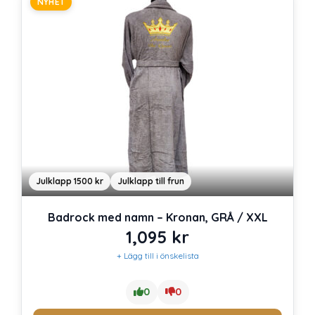
NYHET
Julklapp 1500 kr
Julklapp till frun
Badrock med namn – Kronan, GRÅ / XXL
1,095
kr
+ Lägg till i önskelista
0
0