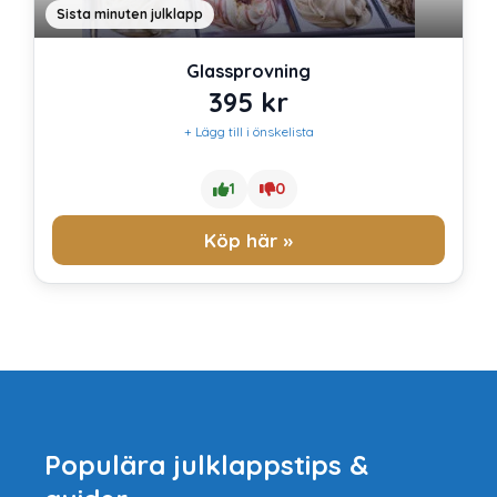
Sista minuten julklapp
Glassprovning
395
kr
+ Lägg till i önskelista
1
0
Köp här »
Populära julklappstips &