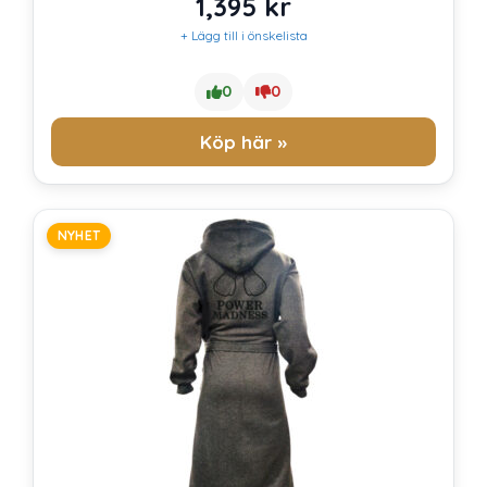
1,395
kr
+ Lägg till i önskelista
0
0
Köp här »
NYHET