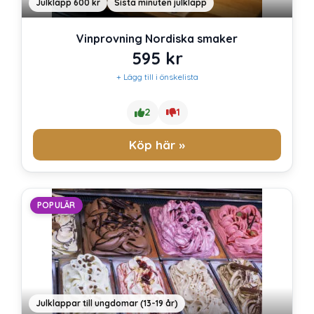
Julklapp 600 kr
Sista minuten julklapp
Vinprovning Nordiska smaker
595
kr
+ Lägg till i önskelista
2
1
Köp här »
POPULÄR
Julklappar till ungdomar (13-19 år)