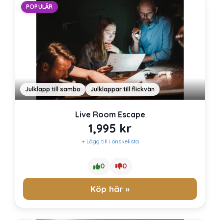
POPULÄR
Julklapp till sambo
Julklappar till flickvän
Live Room Escape
1,995
kr
+ Lägg till i önskelista
0
0
Köp här »