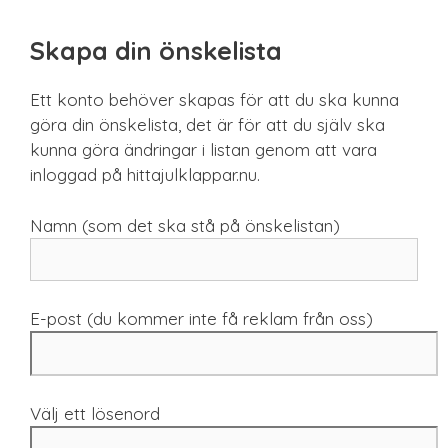
Sista minuten
Smarta
Skapa din önskelista
Spel & pussel
Sport & träning
Ett konto behöver skapas för att du ska kunna
Teknik
göra din önskelista, det är för att du själv ska
Unikt
kunna göra ändringar i listan genom att vara
Upplevelse
inloggad på hittajulklappar.nu.
Namn (som det ska stå på önskelistan)
E-post (du kommer inte få reklam från oss)
Välj ett lösenord