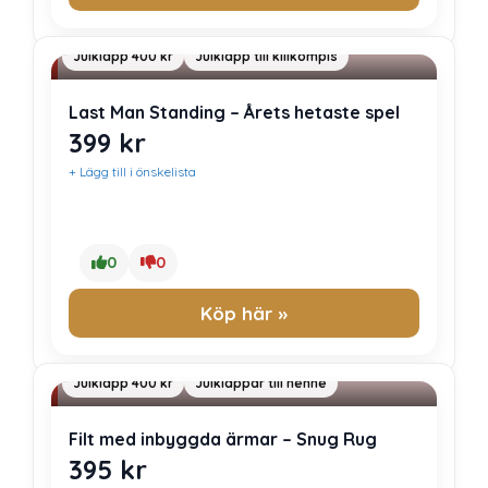
Julklapp 400 kr
Julklapp till killkompis
Last Man Standing – Årets hetaste spel
399
kr
+ Lägg till i önskelista
0
0
Köp här »
Julklapp 400 kr
Julklappar till henne
Filt med inbyggda ärmar – Snug Rug
395
kr