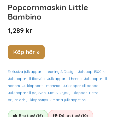
Spel & pussel
Popcornmaskin Little
Sport & träning
Bambino
Teknik
Unikt
1,289
kr
Upplevelse
Köp här »
Exklusiva julklappar
Inredning & Design
Julklapp 1500 kr
Julklappar till flickvän
Julklappar till henne
Julklappar till
honom
Julklappar till mamma
Julklappar till pappa
Julklappar till pojkvän
Mat & Dryck julklappar
Retro
prylar och julklappstips
Smarta julklappstips
Bra tips! (16)
Dåligt tips! (10)