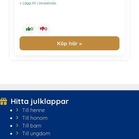
+ Lägg till i önskelista
0
0
Köp här »
Hitta julklappar
Till henne
Till honom
Till barn
Till ungdom