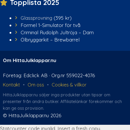
Topplista 2025
Glassprovning
(395 kr)
Formel 1-Simulator för två
Criminal Rudolph Jultröja – Dam
Ölbryggarkit – Brewbarrel
Om HittaJulklappar.nu
Företag: Edclick AB · Org.nr 559022-4076
Kontakt
•
Om oss
•
Cookies & villkor
HittaJulklappar.nu säljer inga produkter utan tipsar om
presenter från andra butiker. Affiliate­länkar förekommer och
kan ge oss provision.
© HittaJulklappar.nu 2026
Statcounter code invalid. Insert a fresh copy.