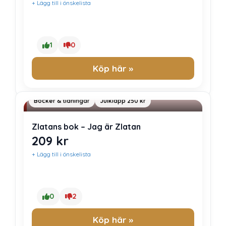
+ Lägg till i önskelista
1
0
Köp här »
Böcker & tidningar
Julklapp 250 kr
Zlatans bok – Jag är Zlatan
209
kr
+ Lägg till i önskelista
0
2
Köp här »