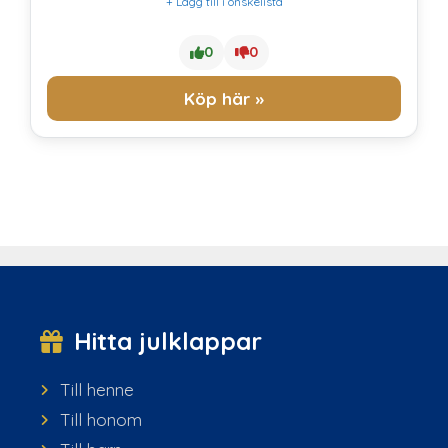
+ Lägg till i önskelista
0
0
Köp här »
Hitta julklappar
Till henne
Till honom