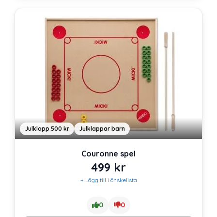
Julklapp 500 kr
Julklappar barn
Couronne spel
499
kr
+ Lägg till i önskelista
0
0