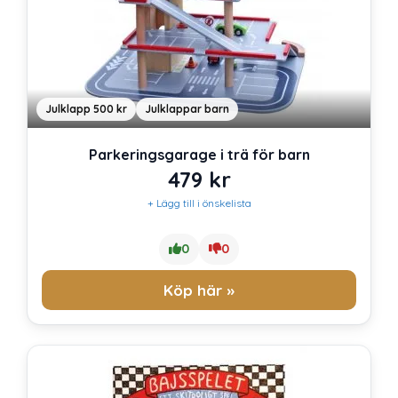
Julklapp 500 kr
Julklappar barn
Parkeringsgarage i trä för barn
479
kr
+ Lägg till i önskelista
0
0
Köp här »