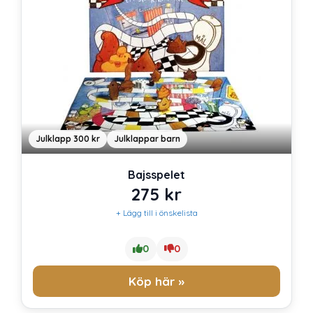
Julklapp 300 kr
Julklappar barn
Bajsspelet
275
kr
+ Lägg till i önskelista
0
0
Köp här »