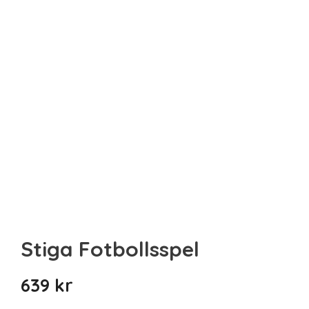
Sista minuten
Smarta
Spel & pussel
Sport & träning
Teknik
Unikt
Upplevelse
Stiga Fotbollsspel
639
kr