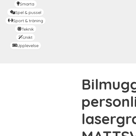
Smarta
Spel & pussel
Sport & träning
Teknik
Unikt
Upplevelse
Bilmug
personl
lasergr
MATTS