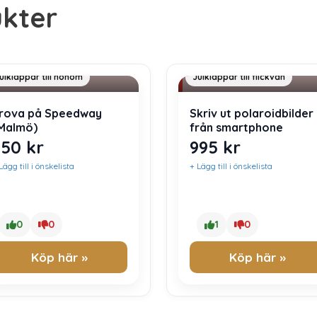
kter
ulklapp 700 kr
Julklapp 1000 kr
ulklappar till honom
Julklappar till flickvän
rova på Speedway
Skriv ut polaroidbilder
Malmö)
från smartphone
650
kr
995
kr
Lägg till i önskelista
+ Lägg till i önskelista
0
0
1
0
Köp här »
Köp här »