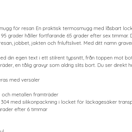
mugg för resan En praktisk termosmugg med låsbart lock
d 95 grader håller fortfarande 65 grader efter sex timmar.
esan, jobbet, jakten och friluftslivet. Med ditt namn gra
 din egen text i ett stilrent typsnitt, från toppen mot 
äder, en tålig gravyr som aldrig slits bort. Du ser direkt 
eras med versaler
t och metallen framträder
ål 304 med silikonpackning i locket för läckagesäker trans
grader efter 6 timmar
ul