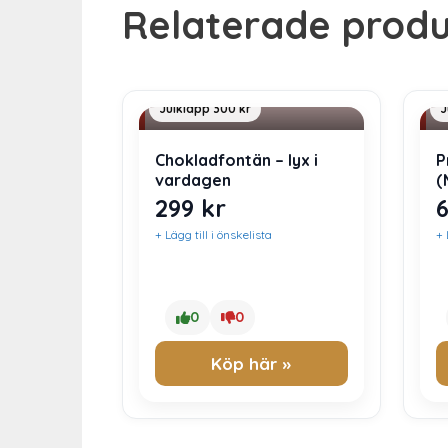
Relaterade produ
Inredning & Design
J
Julklapp 300 kr
J
Chokladfontän – lyx i
P
vardagen
(
299
kr
+ Lägg till i önskelista
+ 
0
0
Köp här »