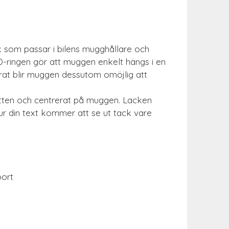
 som passar i bilens mugghållare och
 D-ringen gör att muggen enkelt hängs i en
verat blir muggen dessutom omöjlig att
botten och centrerat på muggen. Lacken
hur din text kommer att se ut tack vare
port