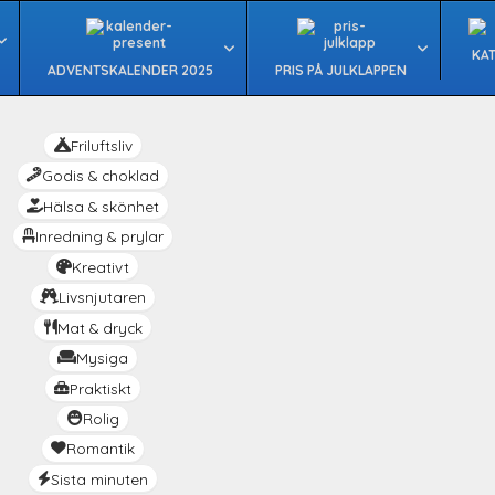
KA
ADVENTSKALENDER 2025
PRIS PÅ JULKLAPPEN
Friluftsliv
Godis & choklad
Hälsa & skönhet
Inredning & prylar
Kreativt
Livsnjutaren
Mat & dryck
Mysiga
Praktiskt
Rolig
Romantik
Sista minuten