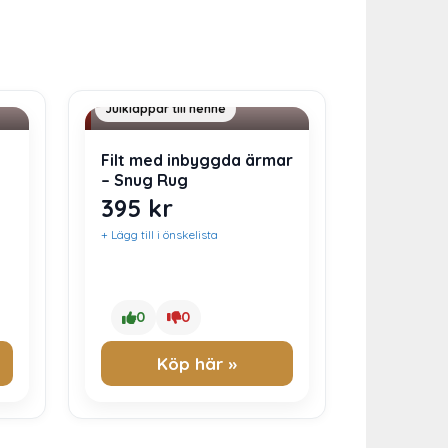
Julklapp 400 kr
Julklappar till henne
Filt med inbyggda ärmar
– Snug Rug
395
kr
+ Lägg till i önskelista
0
0
Köp här »