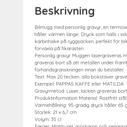
Beskrivning
Bilmugg med personlig gravyr, en termos
håller värmen länge. Dryck som hälls i vi
karbinhake på ryggsäcken, perfekt för bilr
förväxla på fikarasten.
Personlig gravyr Muggen lasergraveras med
graveras bort så att metallen under framtr
förhandsgranskningen innan du beställer.
Text: Max 20 tecken, alla bokstäver grav
Exempel: PAPPAS KAFFE eller MATILDA
Gravyrmetod: Laser, lacken graveras bor
Produktinformation Material: Rostfritt st
Värmehållning: 95-gradig dryck håller 65 
Storlek: 21 x 6,7 cm
Volym: 35 cl
Färger: Mattsvart, mörkgrön och senapsg