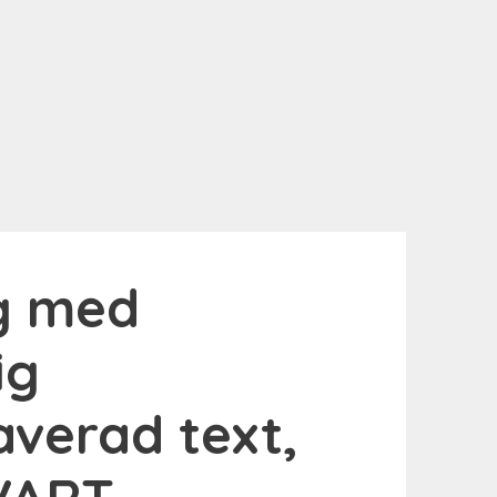
g med
ig
averad text,
VART