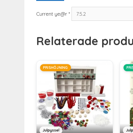
Current ye@r
*
Relaterade produ
PRISHÖJNING
PR
Julpyssel
Jul