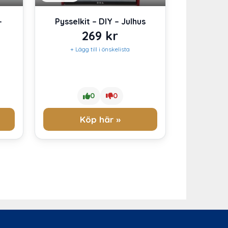
–
Pysselkit – DIY – Julhus
269
kr
+ Lägg till i önskelista
0
0
Köp här »