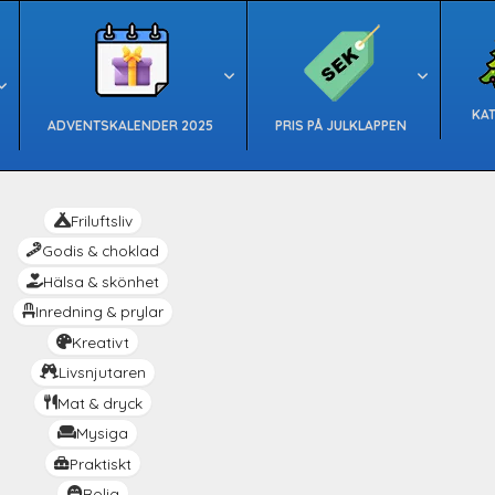
KA
ADVENTSKALENDER 2025
PRIS PÅ JULKLAPPEN
Friluftsliv
Godis & choklad
Hälsa & skönhet
Inredning & prylar
Kreativt
Livsnjutaren
Mat & dryck
Mysiga
Praktiskt
Rolig