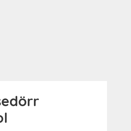
sedörr
ol