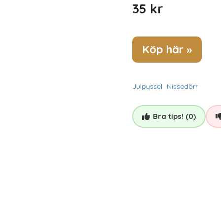
35
kr
Köp här »
Julpyssel
Nissedörr
Bra tips! (0)