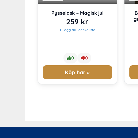
Pysselask – Magisk jul
B
gu
259
kr
+ Lägg till i önskelista
0
0
Köp här »