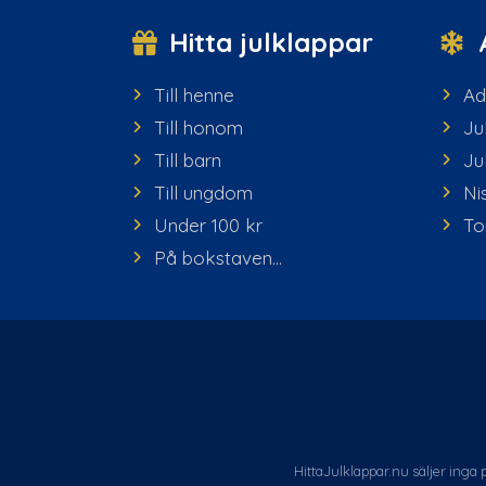
Hitta julklappar
Till henne
Ad
Till honom
Ju
Till barn
Ju
Till ungdom
Ni
Under 100 kr
To
På bokstaven...
HittaJulklappar.nu säljer inga