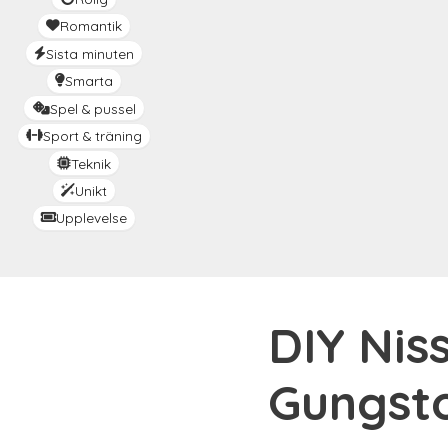
Romantik
Sista minuten
Smarta
Spel & pussel
Sport & träning
Teknik
Unikt
Upplevelse
DIY Nis
Gungst