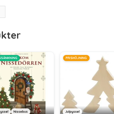
kter
ISSÄNKNING
PRISHÖJNING
pyssel
Nissebus
Julpyssel