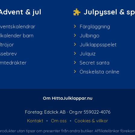
Advent & jul
Julpyssel & sp
ventskalendrar
Färgläggning
lkalender barn
Julbingo
ltröjor
Julklappsspelet
ssebrev
Julquiz
mtedräkter
Secret santa
Önskelista online
Om HittaJulklappar.nu
Företag: Edclick AB · Org.nr 559022-4076
Kontakt
•
Om oss
•
Cookies & villkor
 produkter utan tipsar om presenter från andra butiker. Affiliate­länkar förek