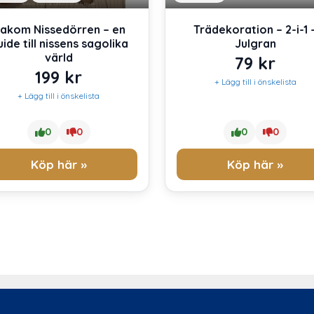
akom Nissedörren – en
Trädekoration – 2-i-1 
ide till nissens sagolika
Julgran
värld
79
kr
199
kr
+ Lägg till i önskelista
+ Lägg till i önskelista
0
0
0
0
Köp här »
Köp här »