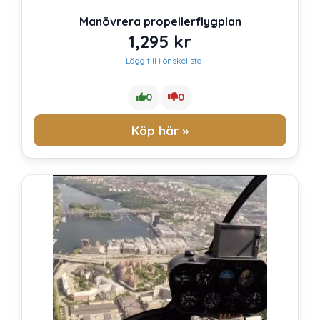
Manövrera propellerflygplan
1,295
kr
+ Lägg till i önskelista
0
0
Köp här »