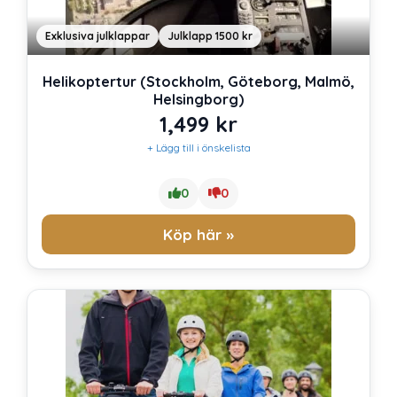
Exklusiva julklappar
Julklapp 1500 kr
Helikoptertur (Stockholm, Göteborg, Malmö,
Helsingborg)
1,499
kr
+ Lägg till i önskelista
0
0
Köp här »