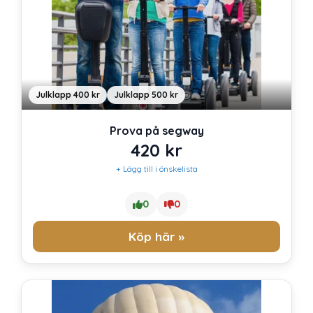
Julklapp 400 kr
Julklapp 500 kr
Prova på segway
420
kr
+ Lägg till i önskelista
0
0
Köp här »