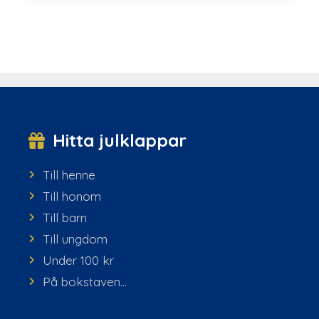
Hitta julklappar
Till henne
Till honom
Till barn
Till ungdom
Under 100 kr
På bokstaven...