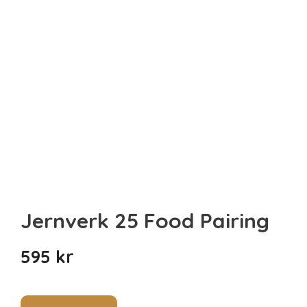
Sista minuten
Smarta
Spel & pussel
Sport & träning
Teknik
Unikt
Upplevelse
Jernverk 25 Food Pairing
595
kr