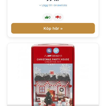
+ Lägg till i önskelista
0
0
Köp här »