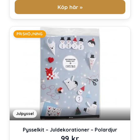
Köp här »
PRISHÖJNING
Julpyssel
Pysselkit – Juldekorationer – Polardjur
99
kr