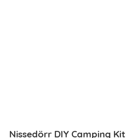
Sista minuten
Smarta
Spel & pussel
Sport & träning
Teknik
Unikt
Upplevelse
Nissedörr DIY Camping Kit