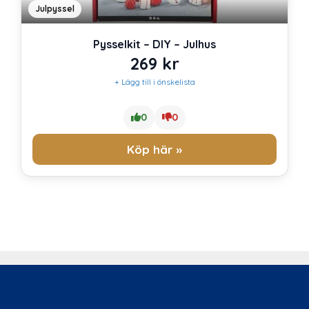
Julpyssel
Pysselkit – DIY – Julhus
269
kr
+ Lägg till i önskelista
0
0
Köp här »