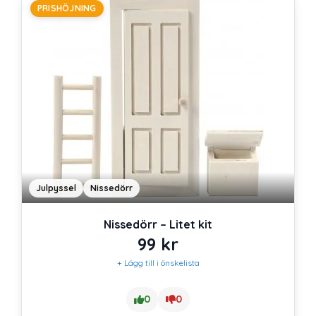
PRISHÖJNING
Julpyssel
Nissedörr
Nissedörr – Litet kit
99
kr
+ Lägg till i önskelista
0
0