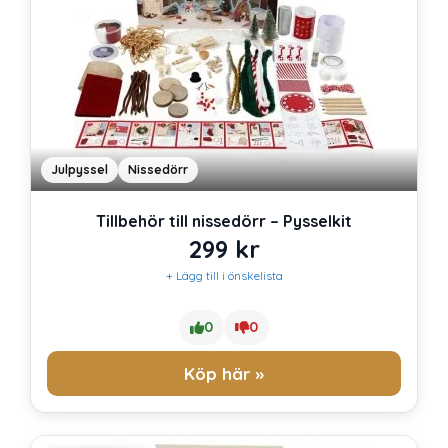
Julpyssel
Nissedörr
Tillbehör till nissedörr – Pysselkit
299
kr
+ Lägg till i önskelista
0
0
Köp här »