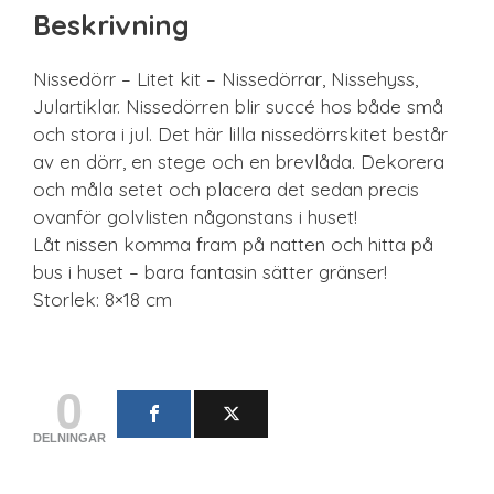
Beskrivning
Nissedörr – Litet kit – Nissedörrar, Nissehyss,
Julartiklar. Nissedörren blir succé hos både små
och stora i jul. Det här lilla nissedörrskitet består
av en dörr, en stege och en brevlåda. Dekorera
och måla setet och placera det sedan precis
ovanför golvlisten någonstans i huset!
Låt nissen komma fram på natten och hitta på
bus i huset – bara fantasin sätter gränser!
Storlek: 8×18 cm
0
DELNINGAR