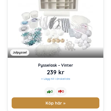
Julpyssel
Pysselask – Vinter
239
kr
+ Lägg till i önskelista
0
0
Köp här »