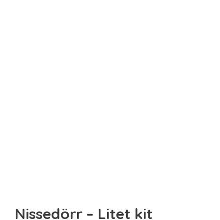
Sista minuten
Smarta
Spel & pussel
Sport & träning
Teknik
Unikt
Upplevelse
Nissedörr – Litet kit