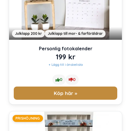
Julklapp 200 kr
Julklapp till mor- & farföräldrar
Personlig fotokalender
199
kr
+ Lägg till i önskelista
0
0
Köp här »
PRISHÖJNING