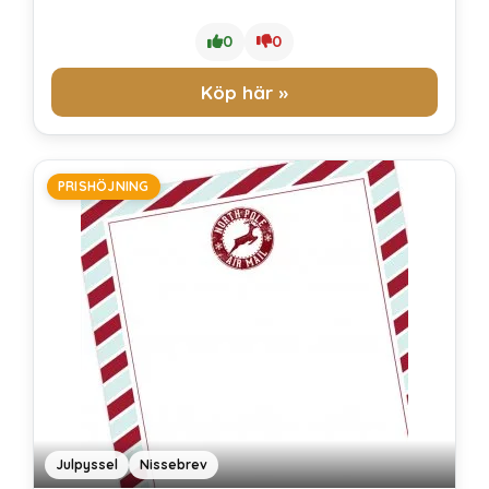
0
0
Köp här »
PRISHÖJNING
Julpyssel
Nissebrev