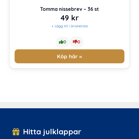
Tomma nissebrev – 36 st
49
kr
+ Lägg till i önskelista
0
0
Köp här »
Hitta julklappar