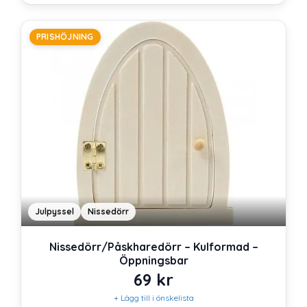
PRISHÖJNING
Julpyssel
Nissedörr
Nissedörr/Påskharedörr – Kulformad –
Öppningsbar
69
kr
+ Lägg till i önskelista