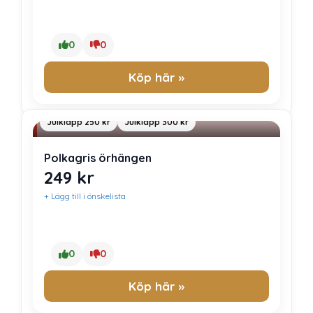
0
0
Köp här »
Julklapp 250 kr
Julklapp 300 kr
Polkagris örhängen
249
kr
+ Lägg till i önskelista
0
0
Köp här »