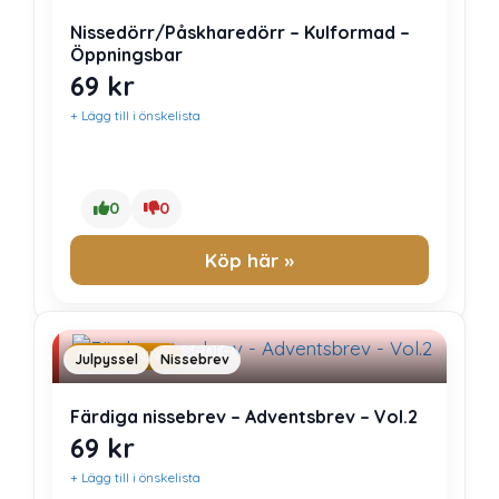
Nissedörr/Påskharedörr – Kulformad –
Öppningsbar
69
kr
+ Lägg till i önskelista
0
0
Köp här »
PRISHÖJNING
Julpyssel
Nissebrev
Färdiga nissebrev – Adventsbrev – Vol.2
69
kr
+ Lägg till i önskelista