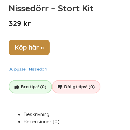
Spel & pussel
Nissedörr – Stort Kit
Sport & träning
Teknik
329
kr
Unikt
Upplevelse
Köp här »
Julpyssel
Nissedörr
Bra tips! (0)
Dåligt tips! (0)
Beskrivning
Recensioner (0)