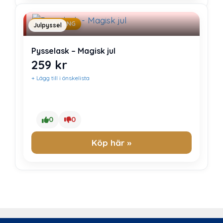
PRISHÖJNING
Julpyssel
Pysselask – Magisk jul
259
kr
+ Lägg till i önskelista
0
0
Köp här »