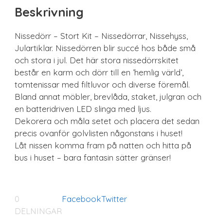
Beskrivning
Nissedörr – Stort Kit – Nissedörrar, Nissehyss,
Julartiklar. Nissedörren blir succé hos både små
och stora i jul. Det här stora nissedörrskitet
består en karm och dörr till en ’hemlig värld’,
tomtenissar med filtluvor och diverse föremål.
Bland annat möbler, brevlåda, staket, julgran och
en batteridriven LED slinga med ljus.
Dekorera och måla setet och placera det sedan
precis ovanför golvlisten någonstans i huset!
Låt nissen komma fram på natten och hitta på
bus i huset – bara fantasin sätter gränser!
0
Facebook
Twitter
DELNINGAR