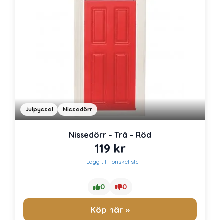
Julpyssel
Nissedörr
Nissedörr – Trä – Röd
119
kr
+ Lägg till i önskelista
0
0
Köp här »