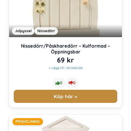
Julpyssel
Nissedörr
Nissedörr/Påskharedörr – Kulformad –
Öppningsbar
69
kr
+ Lägg till i önskelista
0
0
Köp här »
PRISHÖJNING