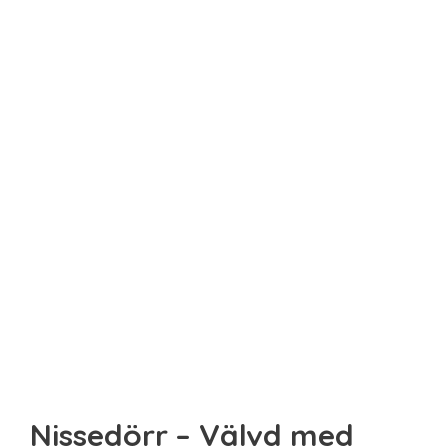
Sista minuten
Smarta
Spel & pussel
Sport & träning
Teknik
Unikt
Upplevelse
Nissedörr – Välvd med