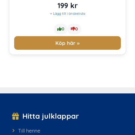
199
kr
+ Lägg till i önskelista
0
0
Köp här »
Hitta julklappar
Till henne