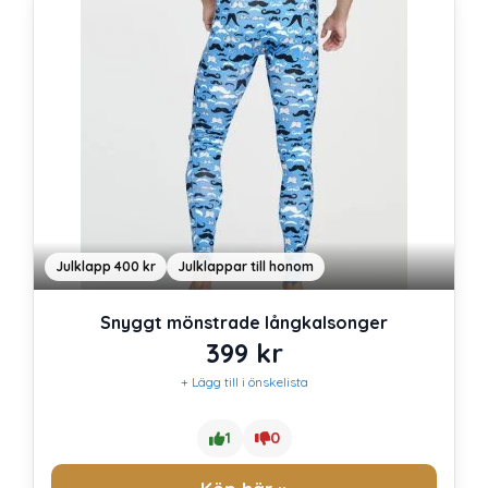
Julklapp 400 kr
Julklappar till honom
Snyggt mönstrade långkalsonger
399
kr
+ Lägg till i önskelista
1
0