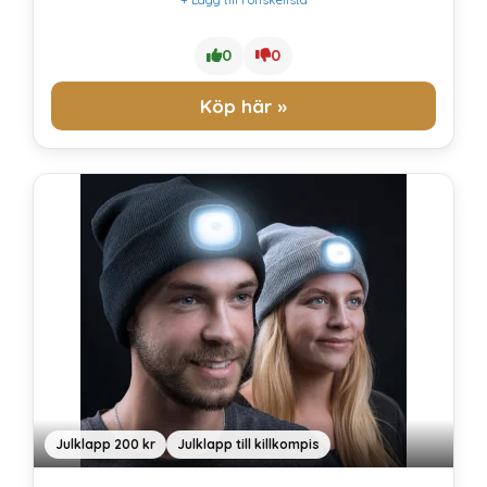
0
0
Köp här »
Julklapp 200 kr
Julklapp till killkompis