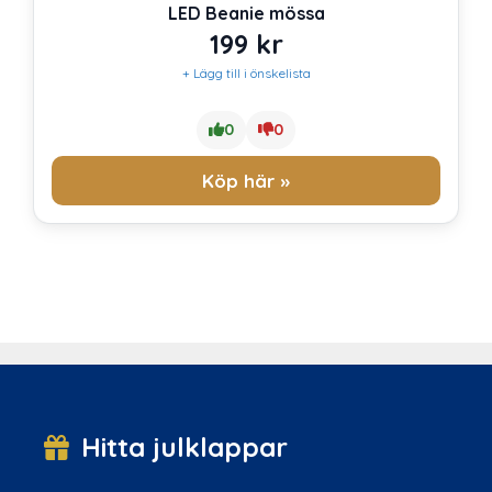
LED Beanie mössa
199
kr
+ Lägg till i önskelista
0
0
Köp här »
Hitta julklappar