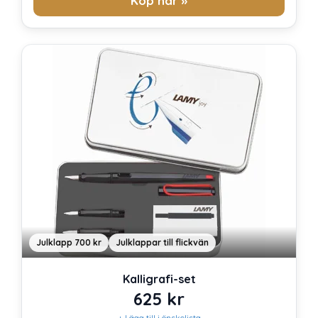
Köp här »
Julklapp 700 kr
Julklappar till flickvän
Kalligrafi-set
625
kr
+ Lägg till i önskelista