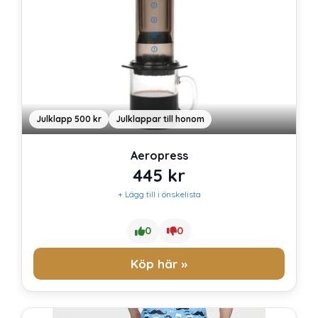
Julklapp 500 kr
Julklappar till honom
Aeropress
445
kr
+ Lägg till i önskelista
0
0
Köp här »