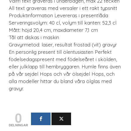
Valfri text graveras i underbågen, max 22 tecken
All text graveras med versaler i ett rakt typsnitt
Produktinformation Levereras i presentlåda
Serveringsvolym: 40 cl, volym till kanten: 52,3 cl
Mått: höjd 20,4 cm, maxdiameter 7,1 cm
Tål att diskas i maskin
Gravyrmetod: laser, resultat frostad (vit) gravyr
En personlig present till ölentusiasten Perfekt
födelsedagspresent med födelseåret i skölden,
eller julklapp till hembryggaren. Humle finns även
på vår sejdel Hops och vår ölsejdel Hops, och
alla modeller hittar du bland våra ölglas med
gravyr.
0
DELNINGAR