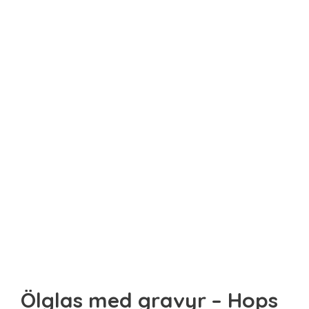
Sista minuten
Smarta
Spel & pussel
Sport & träning
Teknik
Unikt
Upplevelse
Ölglas med gravyr – Hops