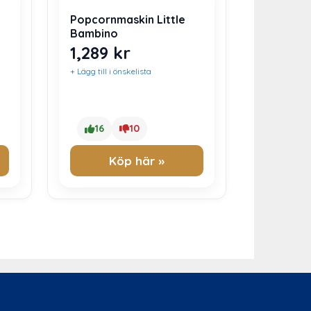
Popcornmaskin Little
Bambino
1,289
kr
+ Lägg till i önskelista
16
10
Köp här »