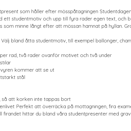
entpresent som håller efter mösspåtagningen Studentdage
d ett studentmotiv och upp till fyra rader egen text, och b
 som minne långt efter att mössan hamnat på hyllan. Grat
Välj bland åtta studentmotiv, till exempel ballonger, cha
 per rad, två rader ovanför motivet och två under
stilar
avyren kommer att se ut
itstarkt stål
, så att korken inte tappas bort
enlivet Perfekt att överräcka på mottagningen, fira exam
till firandet hittar du bland våra studentpresenter med gra