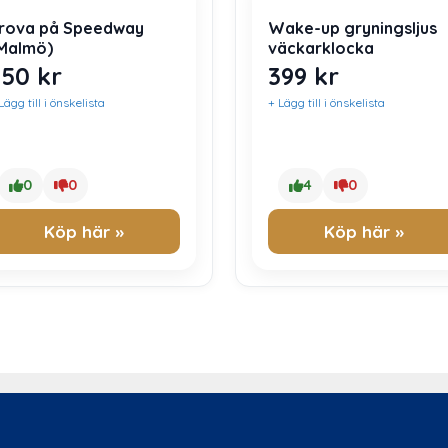
rova på Speedway
Wake-up gryningsljus
Malmö)
väckarklocka
650
kr
399
kr
Lägg till i önskelista
+ Lägg till i önskelista
0
0
4
0
Köp här »
Köp här »