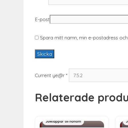
E-post
Spara mitt namn, min e-postadress och 
Current ye@r
*
Relaterade produ
Julklapp 500 kr
J
Julklappar till honom
J