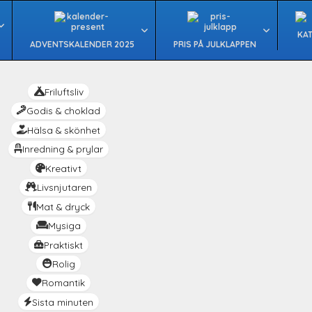
KA
ADVENTSKALENDER 2025
PRIS PÅ JULKLAPPEN
Friluftsliv
Godis & choklad
Hälsa & skönhet
Inredning & prylar
Kreativt
Livsnjutaren
Mat & dryck
Mysiga
Praktiskt
Rolig
Romantik
Sista minuten