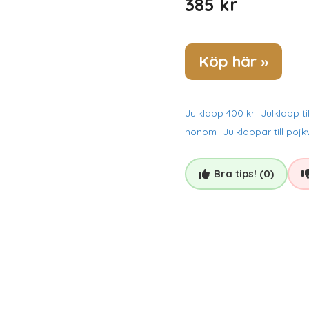
385
kr
Köp här »
Julklapp 400 kr
Julklapp ti
honom
Julklappar till poj
Bra tips! (0)