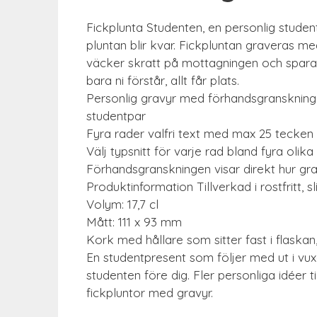
Fickplunta Studenten, en personlig stud
pluntan blir kvar. Fickpluntan graveras me
väcker skratt på mottagningen och sparas
bara ni förstår, allt får plats.
Personlig gravyr med förhandsgranskning 
studentpar
Fyra rader valfri text med max 25 tecken
Välj typsnitt för varje rad bland fyra olika 
Förhandsgranskningen visar direkt hur gr
Produktinformation Tillverkad i rostfritt, sl
Volym: 17,7 cl
Mått: 111 x 93 mm
Kork med hållare som sitter fast i flaskan
En studentpresent som följer med ut i vux
studenten före dig. Fler personliga idéer 
fickpluntor med gravyr.