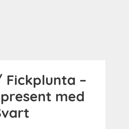
/ Fickplunta –
tpresent med
vart