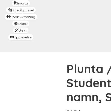
Smarta
Spel & pussel
Sport & träning
Teknik
Unikt
Upplevelse
Plunta 
Studen
namn, S