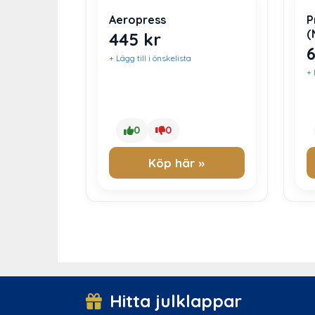
Aeropress
P
(
445
kr
+ Lägg till i önskelista
+ 
0
0
Köp här »
Hitta julklappar