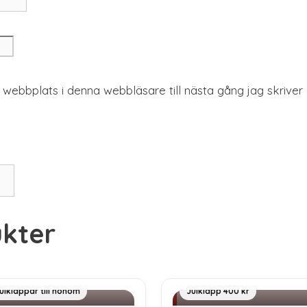
webbplats i denna webbläsare till nästa gång jag skrive
kter
ulklapp 700 kr
Inredning & Design
ulklappar till honom
Julklapp 400 kr