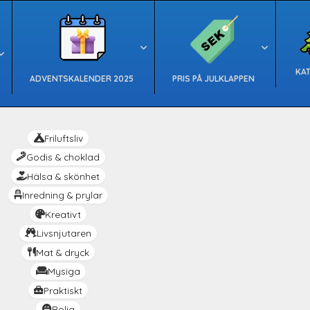
KA
ADVENTSKALENDER 2025
PRIS PÅ JULKLAPPEN
Friluftsliv
Godis & choklad
Hälsa & skönhet
Inredning & prylar
Kreativt
Livsnjutaren
Mat & dryck
Mysiga
Praktiskt
Rolig