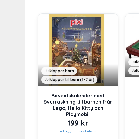
Julk
Julk
Julklappar barn
Julklappar till barn (5-7 år)
Adventskalender med
överraskning till barnen från
Lego, Hello Kitty och
Playmobil
199
kr
+ Lägg till i önskelista