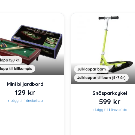
lapp 150 kr
lapp till killkompis
Julklappar barn
Julklappar till barn (5-7 år)
Mini biljardbord
129
kr
Snösparkcykel
599
kr
+ Lägg till i önskelista
+ Lägg till i önskelista