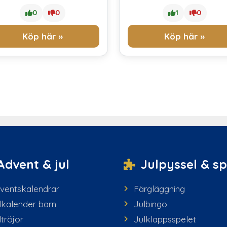
0
0
1
0
Köp här »
Köp här »
Advent & jul
Julpyssel & sp
ventskalendrar
Färgläggning
lkalender barn
Julbingo
ltröjor
Julklappsspelet