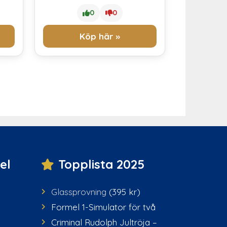
0
0
Köp här »
el
Topplista 2025
Glassprovning
(395 kr)
Formel 1-Simulator för två
Criminal Rudolph Jultröja –