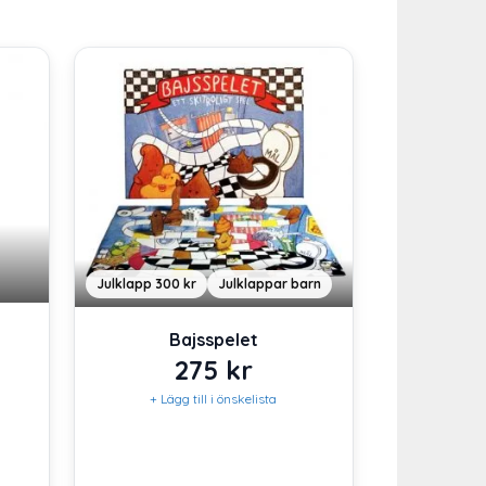
Julklapp 300 kr
Julklappar barn
Bajsspelet
275
kr
+ Lägg till i önskelista