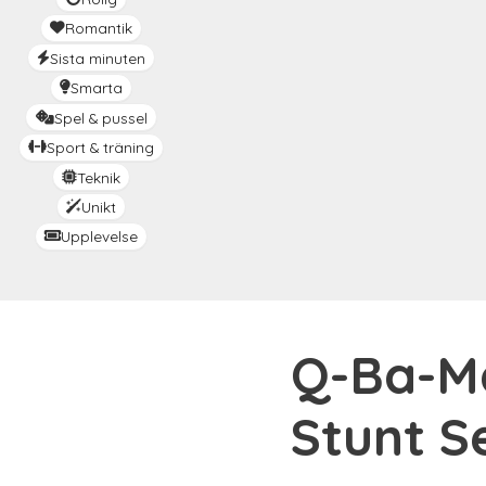
Romantik
Sista minuten
Smarta
Spel & pussel
Sport & träning
Teknik
Unikt
Upplevelse
Q-Ba-Ma
Stunt S