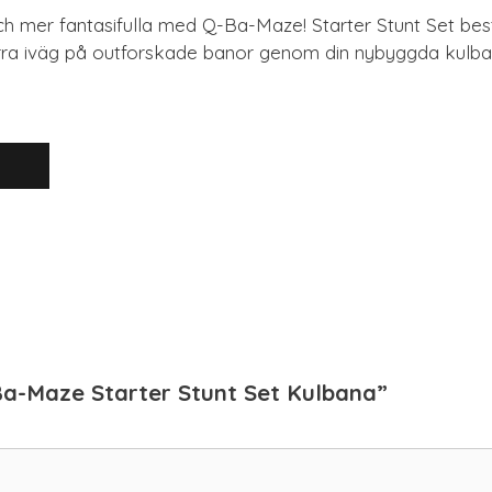
h mer fantasifulla med Q-Ba-Maze! Starter Stunt Set best
nurra iväg på outforskade banor genom din nybyggda kulban
Ba-Maze Starter Stunt Set Kulbana”