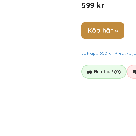
599
kr
Köp här »
Julklapp 600 kr
Kreativa j
Bra tips! (0)