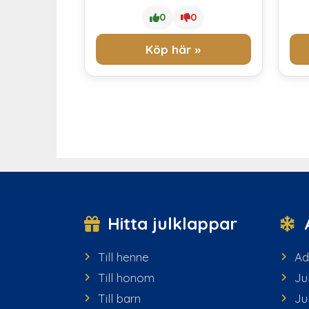
0
0
Köp här »
Hitta julklappar
Till henne
Ad
Till honom
Ju
Till barn
Ju