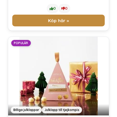
0
0
Köp här »
POPULÄR
Billiga julklappar
Julklapp till tjejkompis