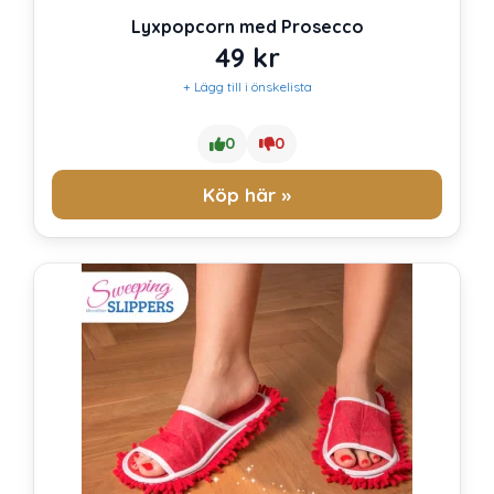
Lyxpopcorn med Prosecco
49
kr
+ Lägg till i önskelista
0
0
Köp här »