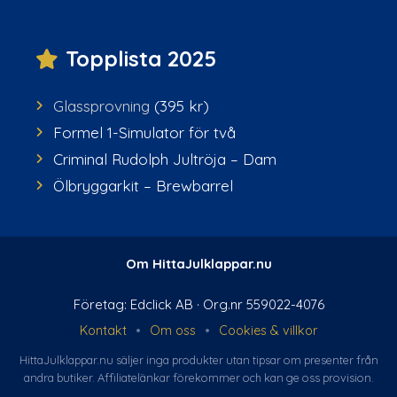
Topplista 2025
Glassprovning
(395 kr)
Formel 1-Simulator för två
Criminal Rudolph Jultröja – Dam
Ölbryggarkit – Brewbarrel
Om HittaJulklappar.nu
Företag: Edclick AB · Org.nr 559022-4076
Kontakt
•
Om oss
•
Cookies & villkor
HittaJulklappar.nu säljer inga produkter utan tipsar om presenter från
andra butiker. Affiliate­länkar förekommer och kan ge oss provision.