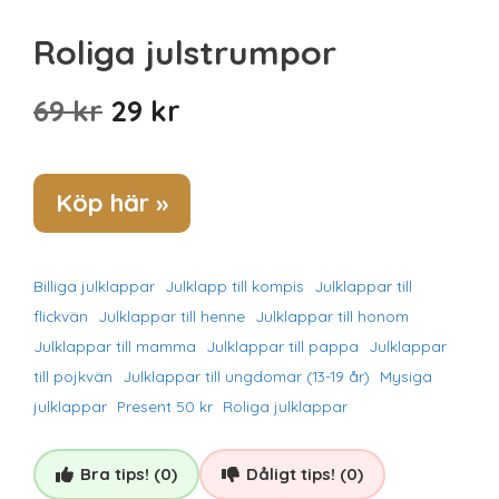
Roliga julstrumpor
Det
Det
69
kr
29
kr
ursprungliga
nuvarande
priset
priset
Köp här »
var:
är:
69 kr.
29 kr.
Billiga julklappar
Julklapp till kompis
Julklappar till
flickvän
Julklappar till henne
Julklappar till honom
Julklappar till mamma
Julklappar till pappa
Julklappar
till pojkvän
Julklappar till ungdomar (13-19 år)
Mysiga
julklappar
Present 50 kr
Roliga julklappar
Bra tips! (0)
Dåligt tips! (0)