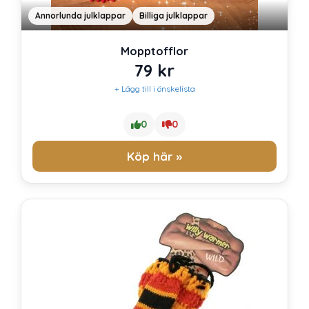
Annorlunda julklappar
Billiga julklappar
Mopptofflor
79
kr
+ Lägg till i önskelista
0
0
Köp här »