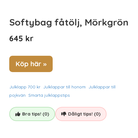
Sista minuten
Smarta
Spel & pussel
Softybag fåtölj, Mörkgrön
Sport & träning
Teknik
645
kr
Unikt
Upplevelse
Köp här »
Julklapp 700 kr
Julklappar till honom
Julklappar till
pojkvän
Smarta julklappstips
Bra tips! (0)
Dåligt tips! (0)