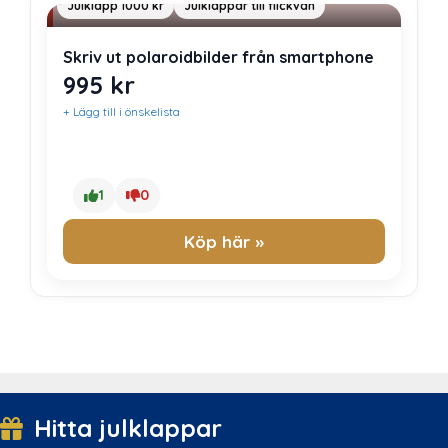
Julklapp 1000 kr
Julklappar till flickvän
Skriv ut polaroidbilder från smartphone
995
kr
+ Lägg till i önskelista
1
0
Köp här »
Hitta julklappar