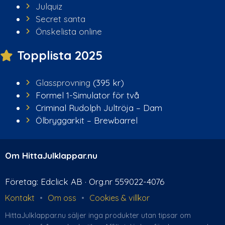
Julquiz
Secret santa
Önskelista online
Topplista 2025
Glassprovning
(395 kr)
Formel 1-Simulator för två
Criminal Rudolph Jultröja – Dam
Ölbryggarkit – Brewbarrel
Om HittaJulklappar.nu
Företag: Edclick AB · Org.nr 559022-4076
Kontakt
•
Om oss
•
Cookies & villkor
HittaJulklappar.nu säljer inga produkter utan tipsar om