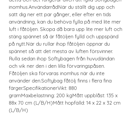
inomhus.AnvändarrådNär du ställt dig upp och
satt dig ner ett par gånger, eller efter en tids
användning, kan du behöva fylla på med lite mer
luft i fåtöljen. Skopa då bara upp lite mer luft och
stäng spännet så är fåtöljen fylld och uppspänd
på nytt.När du rullar ihop fåtöljen öppnar du
spännet så att det mesta av luften försvinner.
Rulla sedan ihop Softybagen från huvudändan
och vik ner den i den lilla förvaringspåsen.
Fåtöljen ska förvaras inomhus när du inte
använder den.Softybag fåtölj finns i flera fina
färger.SpecifikationerVikt: 880
gramMaxbelastning: 200 kgMått uppblåst: 135 x
88x 70 cm (L/B/H)Mått hopfälld: 14 x 22 x 32 cm
(L/B/H)