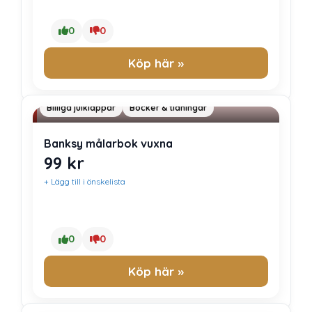
0
0
Köp här »
Billiga julklappar
Böcker & tidningar
Banksy målarbok vuxna
99
kr
+ Lägg till i önskelista
0
0
Köp här »