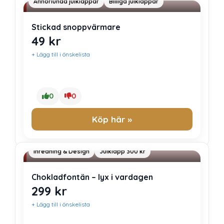
Annorlunda julklappar
Billiga julklappar
Stickad snoppvärmare
49
kr
+ Lägg till i önskelista
0
0
Köp här »
Inredning & Design
Julklapp 300 kr
Chokladfontän – lyx i vardagen
299
kr
+ Lägg till i önskelista