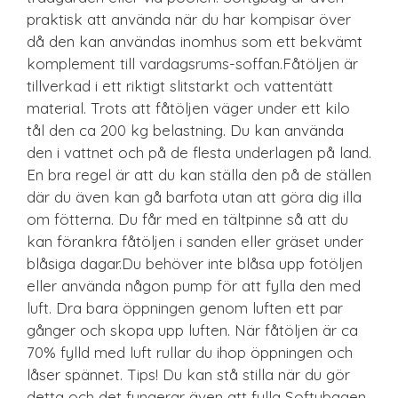
praktisk att använda när du har kompisar över
då den kan användas inomhus som ett bekvämt
komplement till vardagsrums-soffan.Fåtöljen är
tillverkad i ett riktigt slitstarkt och vattentätt
material. Trots att fåtöljen väger under ett kilo
tål den ca 200 kg belastning. Du kan använda
den i vattnet och på de flesta underlagen på land.
En bra regel är att du kan ställa den på de ställen
där du även kan gå barfota utan att göra dig illa
om fötterna. Du får med en tältpinne så att du
kan förankra fåtöljen i sanden eller gräset under
blåsiga dagar.Du behöver inte blåsa upp fotöljen
eller använda någon pump för att fylla den med
luft. Dra bara öppningen genom luften ett par
gånger och skopa upp luften. När fåtöljen är ca
70% fylld med luft rullar du ihop öppningen och
låser spännet. Tips! Du kan stå stilla när du gör
detta och det fungerar även att fylla Softybagen