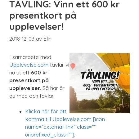
TÄVLING: Vinn ett 600 kr
Sista minuten
Smarta
presentkort på
Spel & pussel
upplevelser!
Sport & träning
Teknik
2018-12-03
av
Elin
Unikt
Upplevelse
I samarbete med
Upplevelse.com
tävlar vi
nu ut ett
600 kr
presentkort på
upplevelser
. Så här är
du med och tävlar:
Klicka här för att
komma till Upplevelse.com [icon
name=”external-link” class=””
unprefixed_class=””]
.