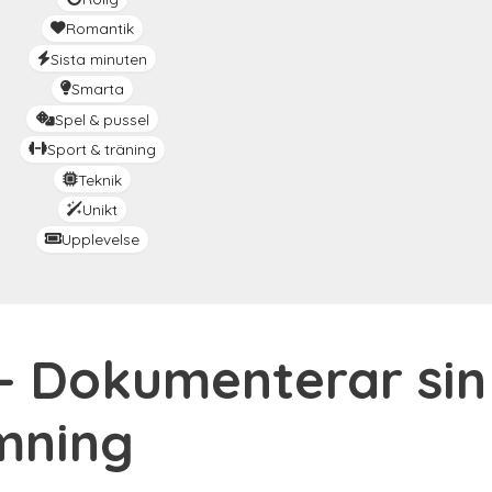
Romantik
Sista minuten
Smarta
Spel & pussel
Sport & träning
Teknik
Unikt
Upplevelse
– Dokumenterar sin 
ämning