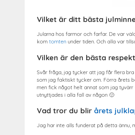
Vilket är ditt bästa julminn
Jularna hos farmor och farfar. De var väld
kom
tomten
under tiden. Och alla var til
Vilken är den bästa respek
Svår fråga, jag tycker att jag får flera br
som jag faktiskt tycker om. Förra årets b
men fick något helt annat som jag tyvärr al
utnyttjades i alla fall av någon 🙂
Vad tror du blir
årets julkl
Jag har inte alls funderat på detta ännu, 