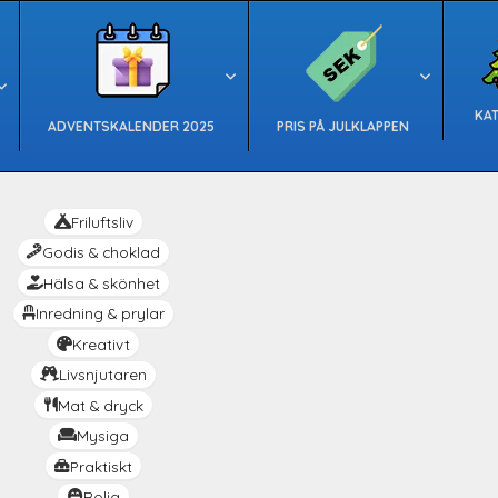
KA
ADVENTSKALENDER 2025
PRIS PÅ JULKLAPPEN
Friluftsliv
Godis & choklad
Hälsa & skönhet
Inredning & prylar
Kreativt
Livsnjutaren
Mat & dryck
Mysiga
Praktiskt
Rolig