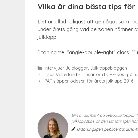
Vilka är dina bästa tips för
Det är alltid roligast att ge något som mo
under årets gång vad personen nämner att d
julklapp.
[icon name=”angle-double-right” class=””
Kategorier
Intervjuer Julbloggar
,
Julklappsbloggen
Lisas Vinterland – Tipsar om LCHF-kost på ju
PAF släpper oddsen för årets julklapp 2016
Elin är skribent på HittaJulklappar
julklappstips är den utmaningen hon g
Ursprungligen publicerad: 2016-11