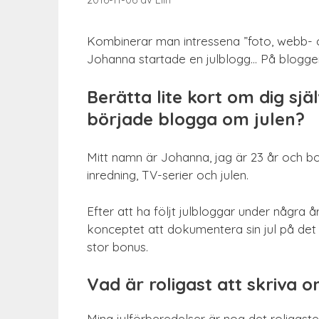
2016-11-06
av
Elin
Kombinerar man intressena ”foto, webb- och
Johanna startade en julblogg… På blogg
Berätta lite kort om dig sj
började blogga om julen?
Mitt namn är Johanna, jag är 23 år och bo
inredning, TV-serier och julen.
Efter att ha följt julbloggar under några 
konceptet att dokumentera sin jul på det h
stor bonus.
Vad är roligast att skriva 
Mina julförberedelser är nog det roligaste