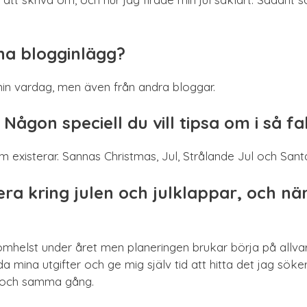
dina blogginlägg?
in vardag, men även från andra bloggar.
Någon speciell du vill tipsa om i så fa
om existerar. Sannas Christmas, Jul, Strålande Jul och San
ra kring julen och julklappar, och nä
omhelst under året men planeringen brukar börja på allv
a mina utgifter och ge mig själv tid att hitta det jag söke
n och samma gång.