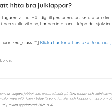
 att hitta bra julklappar?
ttagaren vill ha. Håll dig till personens önskelista om de
en skulle vilja ha, har den inte hunnit köpa det själv inn
 unprefixed_class=””]
Klicka här för att besöka Johannas j
lbordet
, hon har tidigare jobbat som webbredaktör på flera mode- och skönhetsma
illar mest inför julen - både till egna familjen och klappar att tipsa om på 
-06 | Texten uppdaterad: 2023-11-10