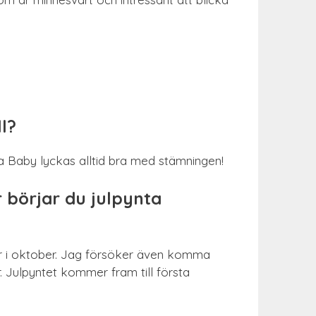
ll?
ta Baby lyckas alltid bra med stämningen!
r börjar du julpynta
ar i oktober. Jag försöker även komma
r. Julpyntet kommer fram till första