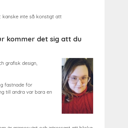
 kanske inte så konstigt att
Hur kommer det sig att du
h grafisk design,
ag fastnade för
g till andra var bara en
som är minnesvärt och intressant att blicka