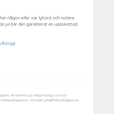
n har någon eller var lyhörd och notera
an jul blir det garanterat en uppskattad
ulblogg!
gasin. Att komma på riktigt kluriga och bra
Hittajulklappar.nu. | Kontakt: elin@hittajulklappar.nu