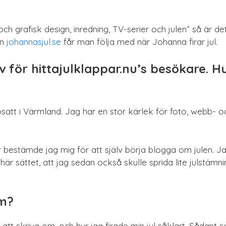
 grafisk design, inredning, TV-serier och julen” så är det
en
johannasjul.se
får man följa med när Johanna firar jul.
älv för hittajulklappar.nu’s besökare. 
satt i Värmland. Jag har en stor kärlek för foto, webb- oc
år bestämde jag mig för att själv börja blogga om julen. J
är sättet, att jag sedan också skulle sprida lite julstämnin
om?
 att skriva om, och hur jag firade min jul såklart. Sådant 