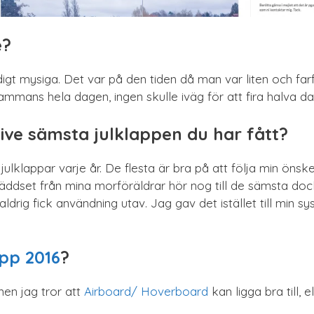
e?
igt mysiga. Det var på den tiden då man var liten och farf
lsammans hela dagen, ingen skulle iväg för att fira halva
tive sämsta julklappen du har fått?
a julklappar varje år. De flesta är bra på att följa min ön
äddset från mina morföräldrar hör nog till de sämsta doc
drig fick användning utav. Jag gav det istället till min sys
app 2016
?
men jag tror att
Airboard/ Hoverboard
kan ligga bra till, 