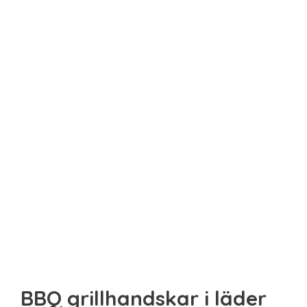
Sista minuten
Smarta
Spel & pussel
Sport & träning
Teknik
Unikt
Upplevelse
BBQ grillhandskar i läder