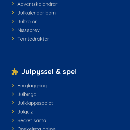
Adventskalendrar
Julkalender barn
Jultröjor
Nissebrev
Tomtedräkter
Julpyssel & spel
Färgläggning
Julbingo
Julklappsspelet
Julquiz
Secret santa
Önskelista online