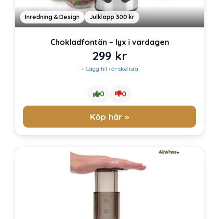
Inredning & Design
Julklapp 300 kr
Chokladfontän – lyx i vardagen
299
kr
+ Lägg till i önskelista
0
0
Köp här »