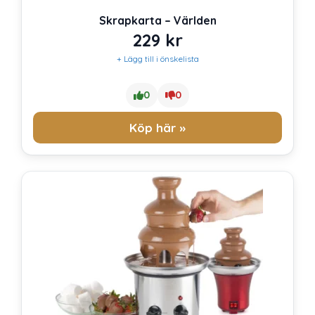
Skrapkarta – Världen
229
kr
+ Lägg till i önskelista
0
0
Köp här »