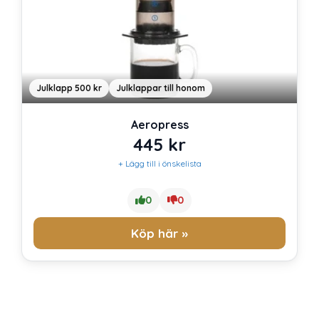
Julklapp 500 kr
Julklappar till honom
Aeropress
445
kr
+ Lägg till i önskelista
0
0
Köp här »