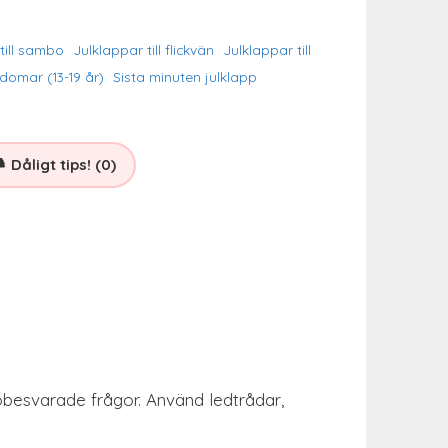
till sambo
Julklappar till flickvän
Julklappar till
gdomar (13-19 år)
Sista minuten julklapp
Dåligt tips! (0)
h obesvarade frågor. Använd ledtrådar,