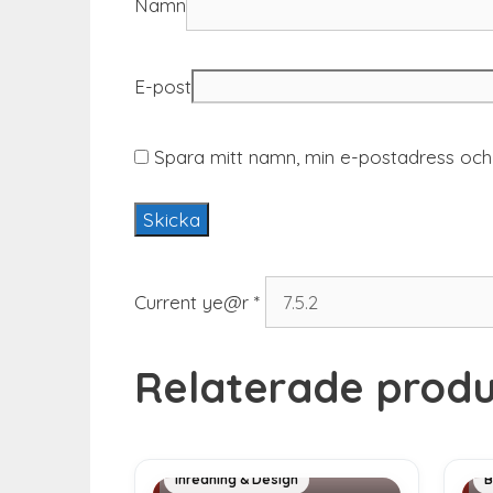
Namn
E-post
Spara mitt namn, min e-postadress och 
Current ye@r
*
Relaterade produ
Exklusiva julklappar
A
Inredning & Design
B