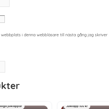
webbplats i denna webbläsare till nästa gång jag skrive
kter
nnorlunda julklappar
Billiga julklappar
illiga julklappar
Julklapp 100 kr