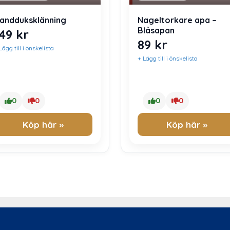
andduksklänning
Nageltorkare apa –
Blåsapan
149
kr
89
kr
Lägg till i önskelista
+ Lägg till i önskelista
0
0
0
0
Köp här »
Köp här »