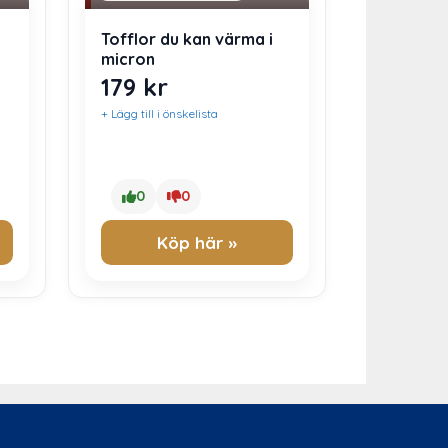
Tofflor du kan värma i
micron
179
kr
+ Lägg till i önskelista
0
0
Köp här »