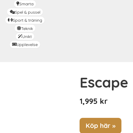
Smarta
Spel & pussel
Sport & träning
Teknik
Unikt
Upplevelse
Escape
1,995
kr
Köp här »