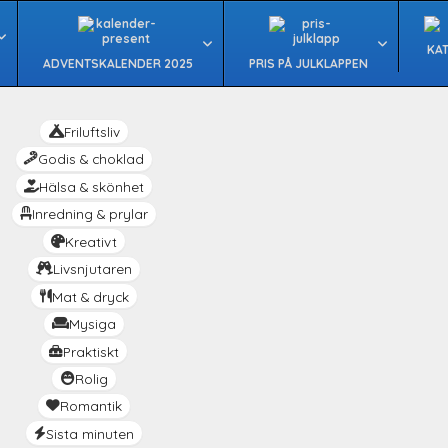
KA
ADVENTSKALENDER 2025
PRIS PÅ JULKLAPPEN
Friluftsliv
Godis & choklad
Hälsa & skönhet
Inredning & prylar
Kreativt
Livsnjutaren
Mat & dryck
Mysiga
Praktiskt
Rolig
Romantik
Sista minuten