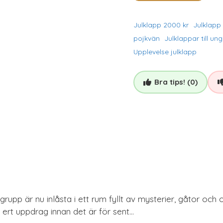
Julklapp 2000 kr
Julklapp 
pojkvän
Julklappar till un
Upplevelse julklapp
Bra tips! (0)
grupp är nu inlåsta i ett rum fyllt av mysterier, gåtor oc
a ert uppdrag innan det är för sent…