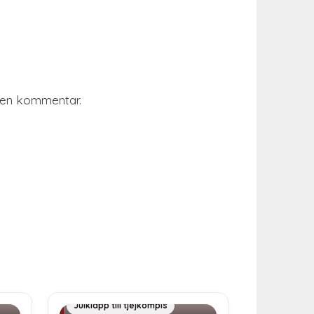
r en kommentar.
Julklapp 200 kr
Julklapp till tjejkompis