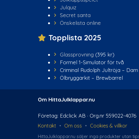
Julquiz
Secret santa
Önskelista online
Topplista 2025
Glassprovning
(395 kr)
Formel 1-Simulator för två
Criminal Rudolph Jultröja – Dam
Ölbryggarkit – Brewbarrel
Om HittaJulklappar.nu
Företag: Edclick AB · Org.nr 559022-4076
Kontakt
•
Om oss
•
Cookies & villkor
HittaJulklappar.nu säljer inga produkter utan ti