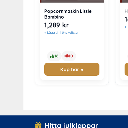
Popcornmaskin Little
H
Bambino
1,289
kr
+ 
+ Lägg till i önskelista
16
10
Köp här »
Hitta julklappar