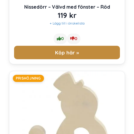
Nissedörr – Välvd med fönster – Röd
119
kr
+ Lägg till i önskelista
0
0
Köp här »
PRISHÖJNING