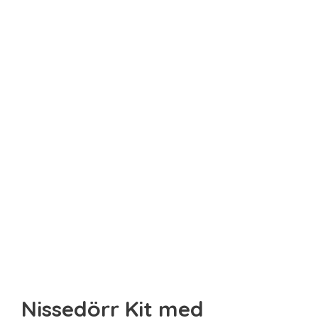
Sista minuten
Smarta
Spel & pussel
Sport & träning
Teknik
Unikt
Upplevelse
Nissedörr Kit med