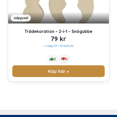
Julpyssel
Trädekoration – 2-i-1 – Snögubbe
79
kr
+ Lägg till i önskelista
0
0
Köp här »