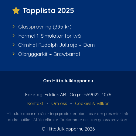
Topplista 2025
Glassprovning
(395 kr)
Formel 1-Simulator för två
Criminal Rudolph Jultröja – Dam
Ölbryggarkit – Brewbarrel
Om HittaJulklappar.nu
Företag: Edclick AB · Org.nr 559022-4076
Kontakt
•
Om oss
•
Cookies & villkor
HittaJulklappar.nu säljer inga produkter utan tipsar om presenter från
andra butiker. Affiliate­länkar förekommer och kan ge oss provision.
© HittaJulklappar.nu 2026