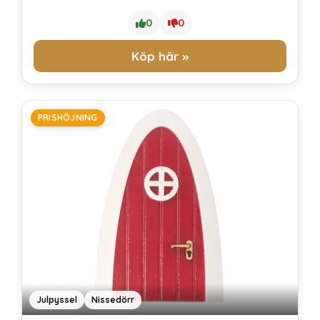
0
0
Köp här »
PRISHÖJNING
Julpyssel
Nissedörr