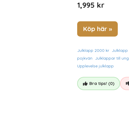
1,995
kr
Köp här »
Julklapp 2000 kr
Julklapp 
pojkvän
Julklappar till un
Upplevelse julklapp
Bra tips! (0)