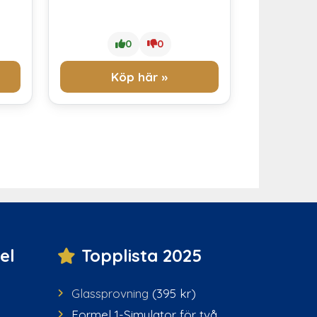
0
0
Köp här »
el
Topplista 2025
Glassprovning
(395 kr)
Formel 1-Simulator för två