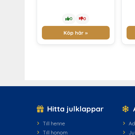
0
0
Köp här »
Hitta julklappar
Till henne
Ad
Till honom
Ju