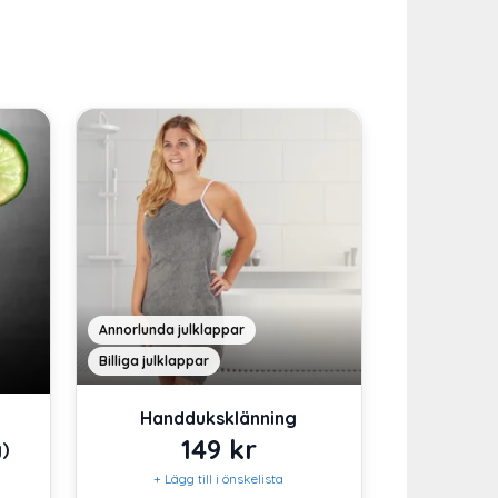
Annorlunda julklappar
Billiga julklappar
Handduksklänning
149
kr
)
+ Lägg till i önskelista