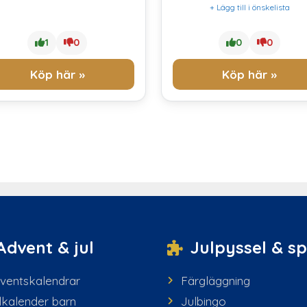
+ Lägg till i önskelista
1
0
0
0
Köp här »
Köp här »
Advent & jul
Julpyssel & sp
ventskalendrar
Färgläggning
lkalender barn
Julbingo