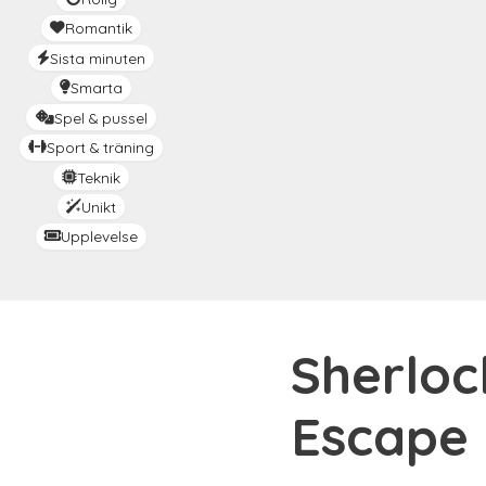
Romantik
Sista minuten
Smarta
Spel & pussel
Sport & träning
Teknik
Unikt
Upplevelse
Sherloc
Escape