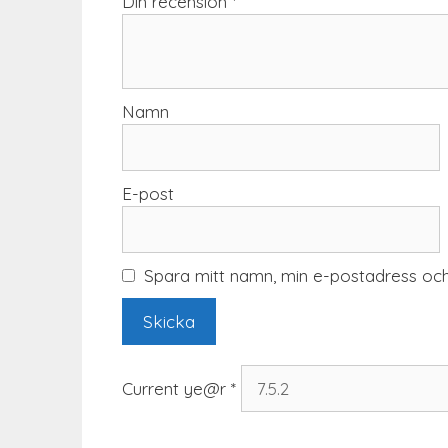
Din recension
*
Namn
E-post
Spara mitt namn, min e-postadress och
Current ye@r
*