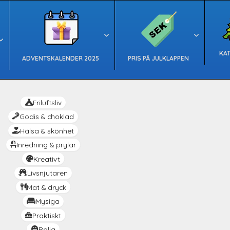
KA
ADVENTSKALENDER 2025
PRIS PÅ JULKLAPPEN
Friluftsliv
Godis & choklad
Hälsa & skönhet
Inredning & prylar
Kreativt
Livsnjutaren
Mat & dryck
Mysiga
Praktiskt
Rolig