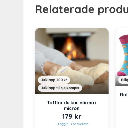
Relaterade produ
Bill
Julklapp 200 kr
Julklapp till tjejkompis
Rol
Tofflor du kan värma i
micron
179
kr
+ Lägg till i önskelista