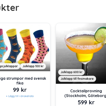
kter
iga julklappar
Julklapp 100 kr
Julklapp 600 kr
iga strumpor med svensk
Julklapp till finsmakare
fika
99
kr
Cocktailprovning
(Stockholm, Göteborg
+ Lägg till i önskelista
599
kr