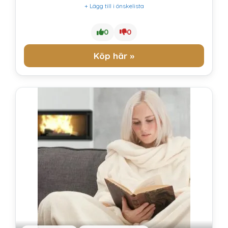
+ Lägg till i önskelista
0
0
Köp här »