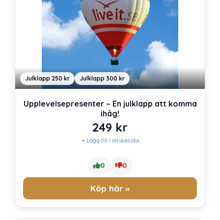
Julklapp 250 kr
Julklapp 300 kr
Upplevelsepresenter – En julklapp att komma
ihåg!
249
kr
+ Lägg till i önskelista
0
0
Köp här »