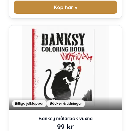
Köp här »
Billiga julklappar
Böcker & tidningar
Banksy målarbok vuxna
99
kr