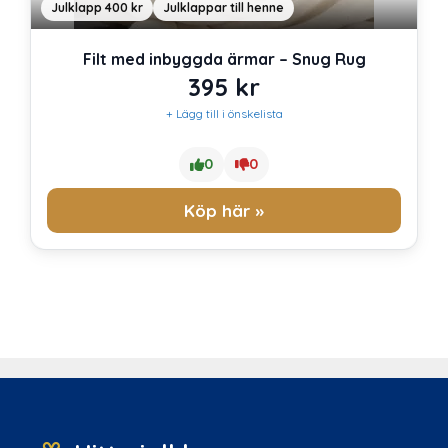
Julklapp 400 kr
Julklappar till henne
Filt med inbyggda ärmar – Snug Rug
395
kr
+ Lägg till i önskelista
0
0
Köp här »