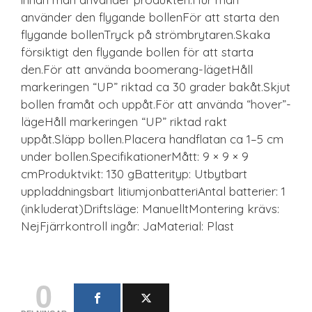
använder den flygande bollenFör att starta den
flygande bollenTryck på strömbrytaren.Skaka
försiktigt den flygande bollen för att starta
den.För att använda boomerang-lägetHåll
markeringen “UP” riktad ca 30 grader bakåt.Skjut
bollen framåt och uppåt.För att använda “hover”-
lägeHåll markeringen “UP” riktad rakt
uppåt.Släpp bollen.Placera handflatan ca 1–5 cm
under bollen.SpecifikationerMått: 9 × 9 × 9
cmProduktvikt: 130 gBatterityp: Utbytbart
uppladdningsbart litiumjonbatteriAntal batterier: 1
(inkluderat)Driftsläge: ManuelltMontering krävs:
NejFjärrkontroll ingår: JaMaterial: Plast
0