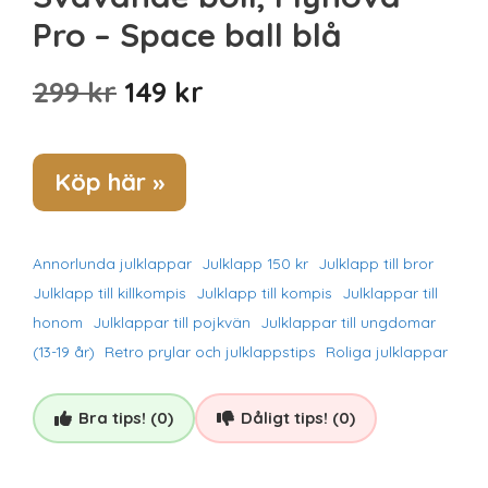
Pro – Space ball blå
Det
Det
299
kr
149
kr
ursprungliga
nuvarande
priset
priset
Köp här »
var:
är:
299 kr.
149 kr.
Annorlunda julklappar
Julklapp 150 kr
Julklapp till bror
Julklapp till killkompis
Julklapp till kompis
Julklappar till
honom
Julklappar till pojkvän
Julklappar till ungdomar
(13-19 år)
Retro prylar och julklappstips
Roliga julklappar
Bra tips! (0)
Dåligt tips! (0)