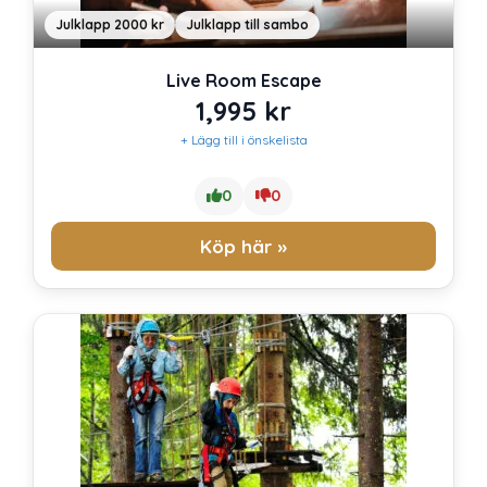
Julklapp 2000 kr
Julklapp till sambo
Live Room Escape
1,995
kr
+ Lägg till i önskelista
0
0
Köp här »