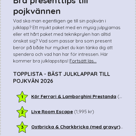
Bra presenttips till
Sista minuten
pojkvännen
Smarta
Spel & pussel
Vad ska man egentligen ge till sin pojkvän i
Sport & träning
julklapp? Ett mjukt paket med en mysig julpyjamas
eller ett hårt paket med teknikprylen han alltid
Teknik
önskat sig? Vad som passar bra som present
Unikt
beror på både hur mycket du kan tänka dig att
Upplevelse
spendera och vad han har för intressen. Här
kommer bra julklappstips!
Fortsätt läs...
TOPPLISTA - BÄST JULKLAPPAR TILL
POJKVÄN 2026
Kör Ferrari & Lamborghini Prestanda
(
2,995
k
1
Live Room Escape
(
1,995
kr
)
2
Ostbricka & Charkbricka (med gravyr)
(
1,195
3