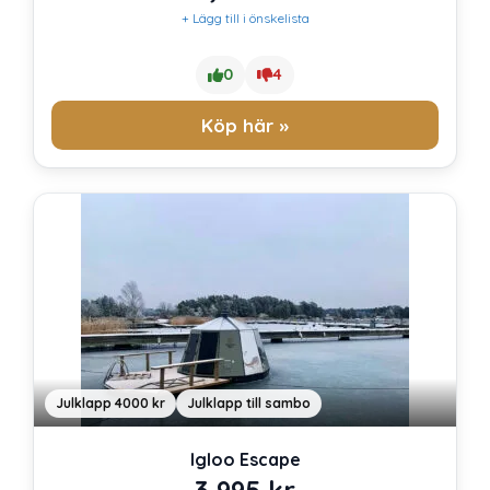
+ Lägg till i önskelista
0
4
Köp här »
Julklapp 4000 kr
Julklapp till sambo
Igloo Escape