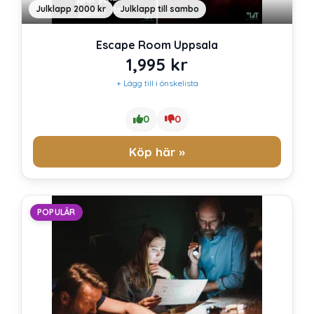
Julklapp 2000 kr
Julklapp till sambo
Escape Room Uppsala
1,995
kr
+ Lägg till i önskelista
0
0
Köp här »
POPULÄR