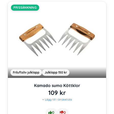
PRISSÄNKNING
Friluftsliv julklapp
Julklapp 150 kr
Kamado sumo Köttklor
109
kr
+ Lägg till i önskelista
0
0