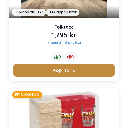
Julklapp 2000 kr
Julklapp till bror
Folkrace
1,795
kr
+ Lägg till i önskelista
0
0
Köp här »
PRISHÖJNING