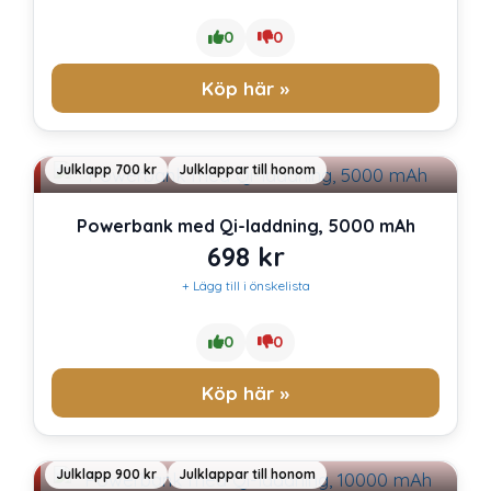
priset
priset
0
0
var:
är:
Köp här »
349 kr.
223 kr.
Julklapp 700 kr
Julklappar till honom
Powerbank med Qi-laddning, 5000 mAh
698
kr
+ Lägg till i önskelista
0
0
Köp här »
Julklapp 900 kr
Julklappar till honom