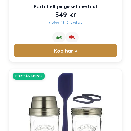
Portabelt pingisset med nät
549
kr
+ Lägg till i önskelista
0
0
Köp här »
PRISSÄNKNING