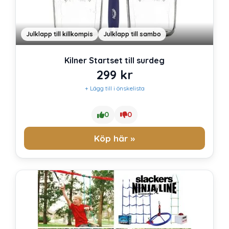
Julklapp till killkompis
Julklapp till sambo
Kilner Startset till surdeg
299
kr
+ Lägg till i önskelista
0
0
Köp här »