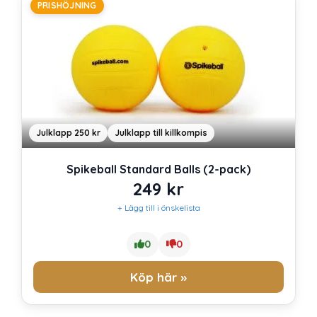
PRISHÖJNING
Julklapp 250 kr
Julklapp till killkompis
Spikeball Standard Balls (2-pack)
249
kr
+ Lägg till i önskelista
0
0
Köp här »