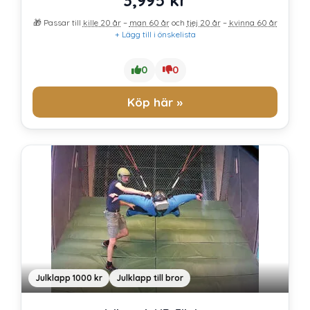
3,995
kr
🎁 Passar till
kille 20 år
–
man 60 år
och
tjej 20 år
–
kvinna 60 år
+ Lägg till i önskelista
0
0
Köp här »
Julklapp 1000 kr
Julklapp till bror