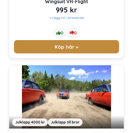
Wingsuit VR-Flight
995
kr
+ Lägg till i önskelista
0
0
Köp här »
Julklapp 4000 kr
Julklapp till bror