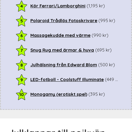
Kör Ferrari/Lamborghini
(
1,195
kr
)
4
Polaroid Trådlös Fotoskrivare
(
995
kr
)
5
Massagekudde med värme
(
990
kr
)
6
Snug Rug med ärmar & huva
(
695
kr
)
7
Julhälsning från Edward Blom
(
500
kr
)
8
LED-fotboll - Coolstuff Illuminate
(
449
kr
)
9
Monogamy (erotiskt spel)
(
395
kr
)
10