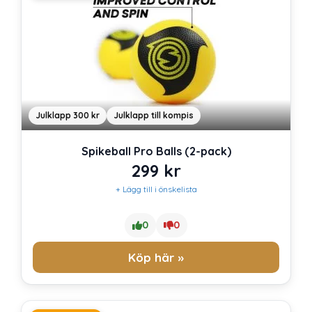
Julklapp 300 kr
Julklapp till kompis
Spikeball Pro Balls (2-pack)
299
kr
+ Lägg till i önskelista
0
0
Köp här »