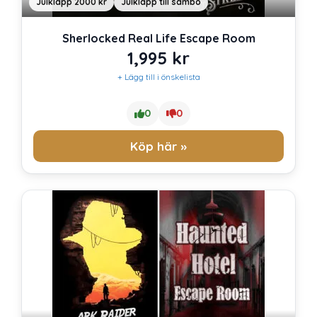
Julklapp 2000 kr
Julklapp till sambo
Sherlocked Real Life Escape Room
1,995
kr
+ Lägg till i önskelista
0
0
Köp här »