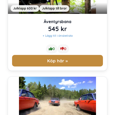
Julklapp 600 kr
Julklapp till bror
Äventyrsbana
545
kr
+ Lägg till i önskelista
0
0
Köp här »