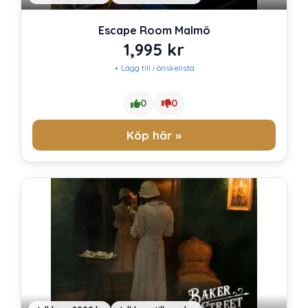
Escape Room Malmö
1,995
kr
+ Lägg till i önskelista
0
0
Köp här »