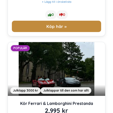
+ Lägg till i önskelista
0
0
Köp här »
POPULÄR
Julklapp 3000 kr
Julklappar till den som har allt
Kör Ferrari & Lamborghini Prestanda
2,995
kr