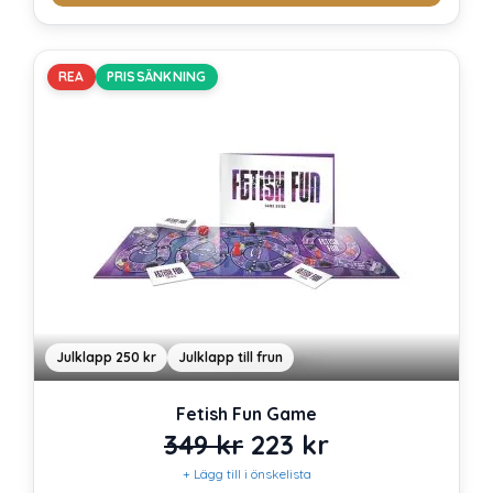
REA
PRISSÄNKNING
Julklapp 250 kr
Julklapp till frun
Fetish Fun Game
Det
Det
349
kr
223
kr
+ Lägg till i önskelista
ursprungliga
nuvarande