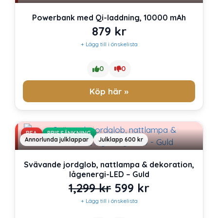
Powerbank med Qi-laddning, 10000 mAh
879
kr
+ Lägg till i önskelista
0
0
Köp här »
REA
PRISSÄNKNING
Annorlunda julklappar
Julklapp 600 kr
Svävande jordglob, nattlampa & dekoration,
lågenergi-LED – Guld
Det
Det
1,299
kr
599
kr
+ Lägg till i önskelista
ursprungliga
nuvarande