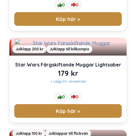
priset
priset
0
0
var:
är:
Köp här »
1,299 kr.
599 kr.
Julklapp 200 kr
Julklapp till killkompis
Star Wars Färgskiftande Muggar Lightsaber
179
kr
+ Lägg till i önskelista
0
0
Köp här »
Julklapp 150 kr
Julklappar till flickvän