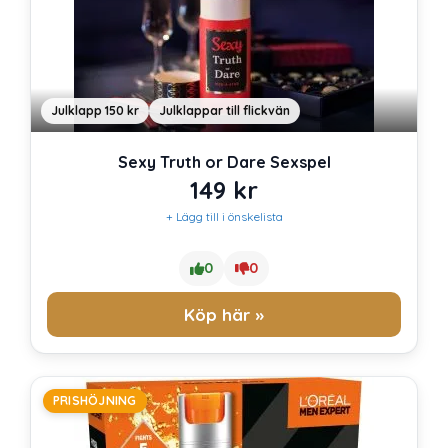
Julklapp 150 kr
Julklappar till flickvän
Sexy Truth or Dare Sexspel
149
kr
+ Lägg till i önskelista
0
0
Köp här »
PRISHÖJNING