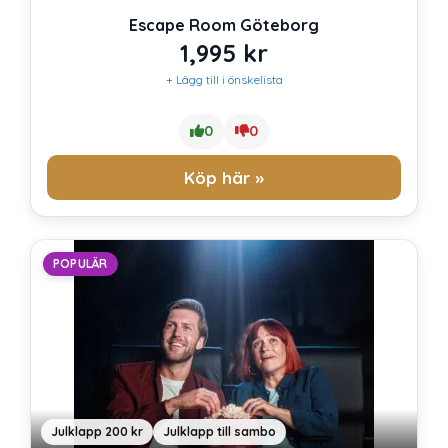
Escape Room Göteborg
1,995
kr
+ Lägg till i önskelista
0
0
Köp här »
POPULÄR
Julklapp 200 kr
Julklapp till sambo