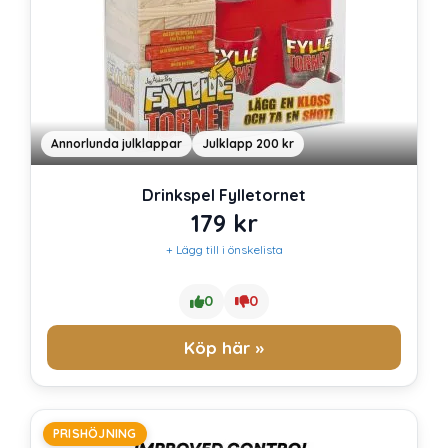
Annorlunda julklappar
Julklapp 200 kr
Drinkspel Fylletornet
179
kr
+ Lägg till i önskelista
0
0
Köp här »
PRISHÖJNING