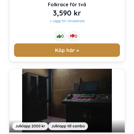
Folkrace för två
3,590
kr
+ Lägg till i önskelista
0
0
Köp här »
Julklapp 2000 kr
Julklapp till sambo