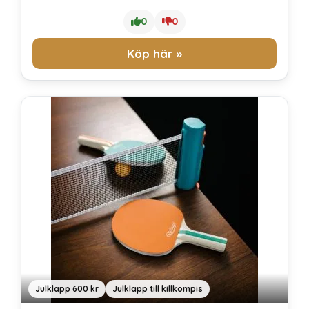
0
0
Köp här »
Julklapp 600 kr
Julklapp till killkompis